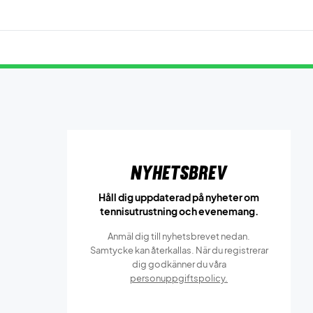
Nyhetsbrev
Håll dig uppdaterad på nyheter om
tennisutrustning och evenemang.
Anmäl dig till nyhetsbrevet nedan.
Samtycke kan återkallas. När du registrerar
dig godkänner du våra
personuppgiftspolicy.