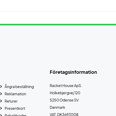
Företagsinformation
Racket House ApS
Ångra beställning
Holkebjergvej 120
Reklamation
5250 Odense SV
Returer
Danmark
Presentkort
VAT: DK36931108
Rabattkoder