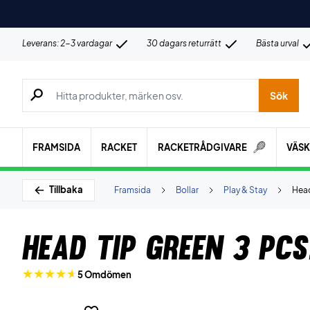
Leverans: 2-3 vardagar
30 dagars returrätt
Bästa urval
Sök efter produkter, märken osv.
Sök
FRAMSIDA
RACKET
RACKETRÅDGIVARE
VÄS
Tillbaka
Framsida
Bollar
Play & Stay
Head
Head TIP Green 3 pcs
5 Omdömen