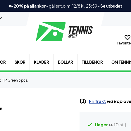
👟 20% på alla skor
-
gäller t.o.m. 12/8 kl. 23:59
-
Se utbudet
Favoriter
KOR
SKOR
KLÄDER
BOLLAR
TILLBEHÖR
OM TENNI
 TIP Green 3 pcs.
.
Fri frakt
vid köp öve
I lager
(+ 10 st.)