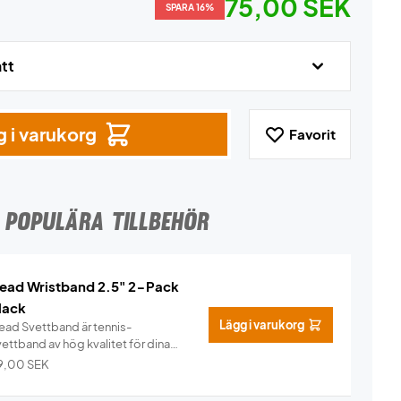
75,00 SEK
SPARA 16%
att
 i varukorg
Favorit
POPULÄRA TILLBEHÖR
ead Wristband 2.5" 2-Pack
lack
Lägg i varukorg
ead Svettband är tennis-
ettband av hög kvalitet för dina
n...
Info
9,00
SEK