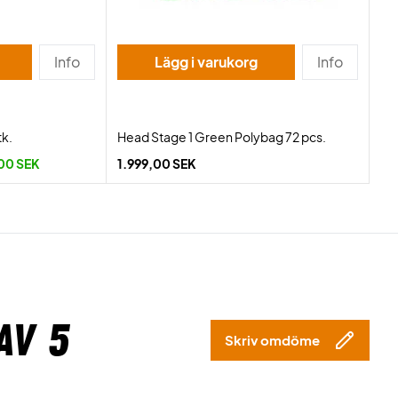
Info
Lägg i varukorg
Info
tk.
Head Stage 1 Green Polybag 72 pcs.
00 SEK
1.999,00 SEK
av 5
Skriv omdöme