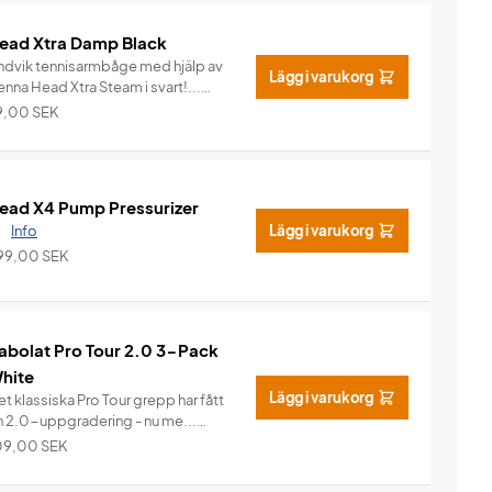
ead Xtra Damp Black
ndvik tennisarmbåge med hjälp av
Lägg i varukorg
nna Head Xtra Steam i svart!...
Info
9,00
SEK
ead X4 Pump Pressurizer
.
Info
Lägg i varukorg
99,00
SEK
abolat Pro Tour 2.0 3-Pack
hite
Lägg i varukorg
t klassiska Pro Tour grepp har fått
n 2.0-uppgradering - nu me...
Info
09,00
SEK