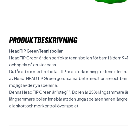
PRODUKTBESKRIVNING
Head TIP Green Tennisbollar
Head TIP Green är den perfekta tennisbollen för barn i åldern 9-10
och spela på en stor bana.
Du får ett rör med tre bollar. TIP är en förkortning för Tennis In
av Head. HEAD TIP Green görs i samarbete med tränare och barn 
möjligt av de nya spelarna.
Denna Head TIP Green är "steg 1". Bollen är 25% långsammare ä
långsammare bollen innebär att den unga spelaren har en längre r
alla skott och mer kontroll över spelet.