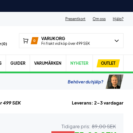
Presentkort
Om oss
Hjälp?
VARUKORG
0
Fri frakt vid köp över 499 SEK
 (
0
)
S
GUIDER
VARUMÄRKEN
NYHETER
OUTLET
Behöver du hjälp?
r 499 SEK
Leverans: 2-3 vardagar
Tidigare pris:
89,00 SEK