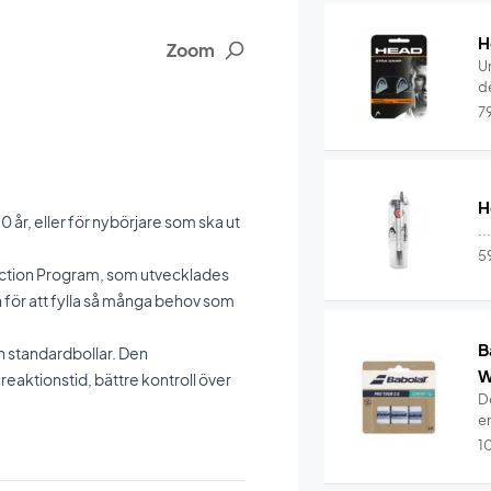
H
Zoom
U
de
7
H
 år, eller för nybörjare som ska ut
..
5
struction Program, som utvecklades
för att fylla så många behov som
B
n standardbollar. Den
W
eaktionstid, bättre kontroll över
De
e
1