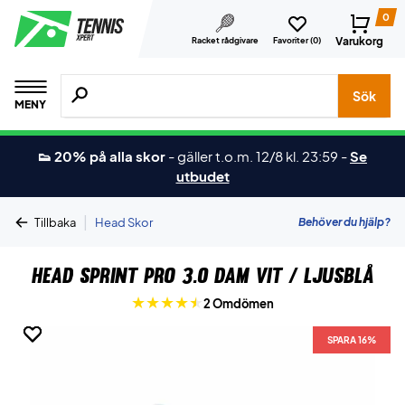
0
Varukorg
Racket rådgivare
Favoriter (
0
)
Sök efter produkter, märken osv.
Sök
MENY
👟 20% på alla skor
-
gäller t.o.m. 12/8 kl. 23:59
-
Se
utbudet
|
Behöver du hjälp?
Tillbaka
Head Skor
Head Sprint Pro 3.0 Dam Vit / Ljusblå
2 Omdömen
SPARA 16%
SPARA 16%
SPARA 16%