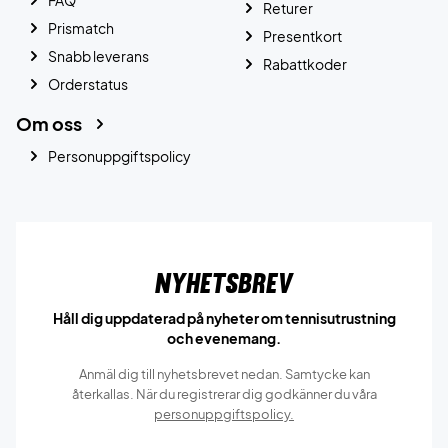
FAQ
Returer
Prismatch
Presentkort
Snabb leverans
Rabattkoder
Orderstatus
Om oss
Personuppgiftspolicy
Nyhetsbrev
Håll dig uppdaterad på nyheter om tennisutrustning
och evenemang.
Anmäl dig till nyhetsbrevet nedan. Samtycke kan
återkallas. När du registrerar dig godkänner du våra
personuppgiftspolicy.