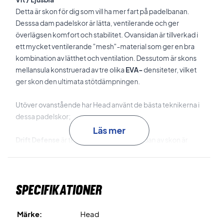
Detta är skon för dig som vill ha mer fart på padelbanan.
Desssa dam padelskor är lätta, ventilerande och ger
överlägsen komfort och stabilitet. Ovansidan är tillverkad i
ett mycket ventilerande "mesh"-material som ger en bra
kombination av lätthet och ventilation. Dessutom är skons
mellansula konstruerad av tre olika
EVA-
densiteter, vilket
ger skon den ultimata stötdämpningen.
Utöver ovanstående har Head använt de bästa teknikerna i
dessa padelskor;
Läs mer
Drift Defense
är tekniken där tån och insidan av skon är
förstärkta med ett slitstarkt material som förbättrar
skyddet och hållbarheten vid snabba vilket förbättrar
skyddet och hållbarheten vid snabba rörelser och
Specifikationer
riktningsändringar.
Cooling System
är tekniken som förbättrar ventilationen i
Märke:
Head