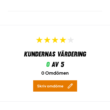
Kundernas värdering
0
av 5
0 Omdömen
Skriv omdöme