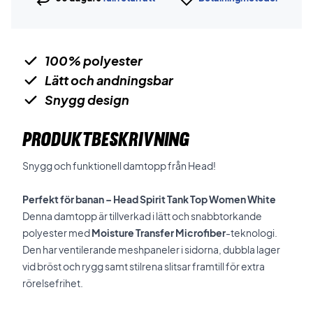
100% polyester
Lätt och andningsbar
Snygg design
PRODUKTBESKRIVNING
Snygg och funktionell damtopp från Head!
Perfekt för banan – Head Spirit Tank Top Women White
Denna damtopp är tillverkad i lätt och snabbtorkande
polyester med
Moisture Transfer Microfiber
-teknologi.
Den har ventilerande meshpaneler i sidorna, dubbla lager
vid bröst och rygg samt stilrena slitsar framtill för extra
rörelsefrihet.