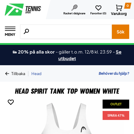
0
Varukorg
Racket rådgivare
Favoriter (
0
)
Sök efter produkter, märken osv.
Sök
MENY
👟 20% på alla skor
-
gäller t.o.m. 12/8 kl. 23:59
-
Se
utbudet
|
Behöver du hjälp?
Tillbaka
Head
Head Spirit Tank Top Women White
OUTLET
OUTLET
SPARA 47%
SPARA 47%