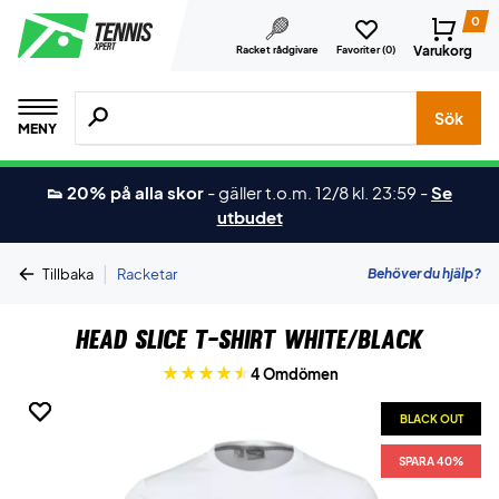
0
Varukorg
Racket rådgivare
Favoriter (
0
)
Sök efter produkter, märken osv.
Sök
MENY
👟 20% på alla skor
-
gäller t.o.m. 12/8 kl. 23:59
-
Se
utbudet
|
Behöver du hjälp?
Tillbaka
Racketar
Head Slice T-shirt White/Black
4 Omdömen
BLACK OUT
BLACK OUT
SPARA 40%
SPARA 40%