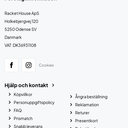
Racket House ApS
Holkebjergvej 120
5250 Odense SV
Danmark
VAT: DK36931108
Cookies
Hjälp och kontakt
Köpvillkor
Ångra beställning
Personuppgiftspolicy
Reklamation
FAQ
Returer
Prismatch
Presentkort
Snabb leverans