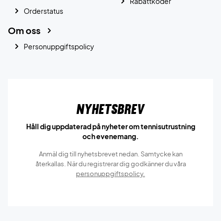
Rabattkoder
Orderstatus
Om oss
Personuppgiftspolicy
Nyhetsbrev
Håll dig uppdaterad på nyheter om tennisutrustning
och evenemang.
Anmäl dig till nyhetsbrevet nedan. Samtycke kan
återkallas. När du registrerar dig godkänner du våra
personuppgiftspolicy.