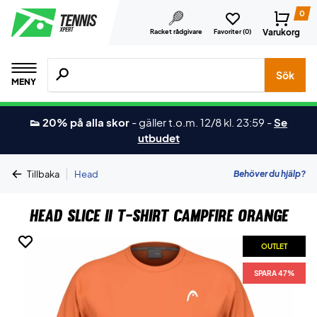
0
Varukorg
Racket rådgivare
Favoriter (
0
)
Sök efter produkter, märken osv.
Sök
MENY
👟 20% på alla skor
-
gäller t.o.m. 12/8 kl. 23:59
-
Se
utbudet
|
Behöver du hjälp?
Tillbaka
Head
Head Slice II T-shirt Campfire Orange
OUTLET
OUTLET
SPARA 47%
SPARA 47%