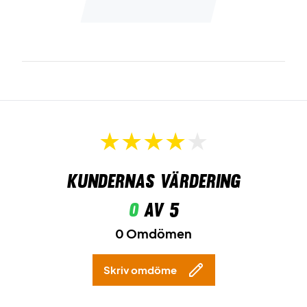
Kundernas värdering
0
av 5
0 Omdömen
Skriv omdöme