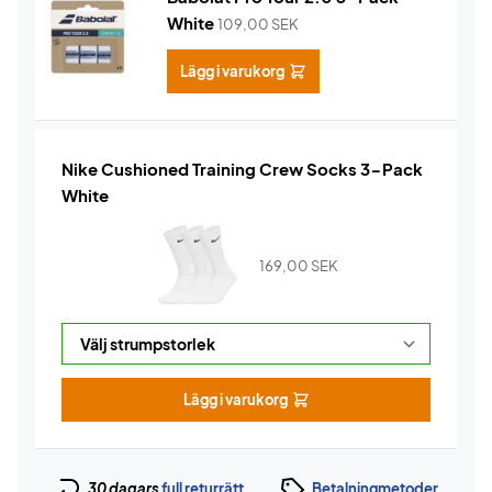
White
109,00
SEK
Lägg i varukorg
Nike Cushioned Training Crew Socks 3-Pack
White
169,00
SEK
Lägg i varukorg
30 dagars
full returrätt
Betalningmetoder