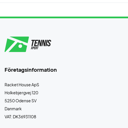
Företagsinformation
Racket House ApS
Holkebjergvej 120
5250 Odense SV
Danmark
VAT: DK36931108