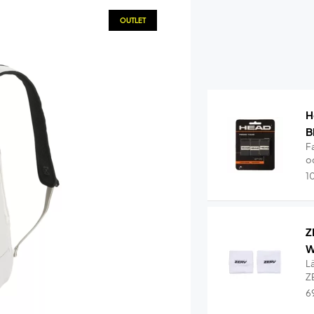
OUTLET
H
B
Fa
oc
1
Z
W
L
Z
6