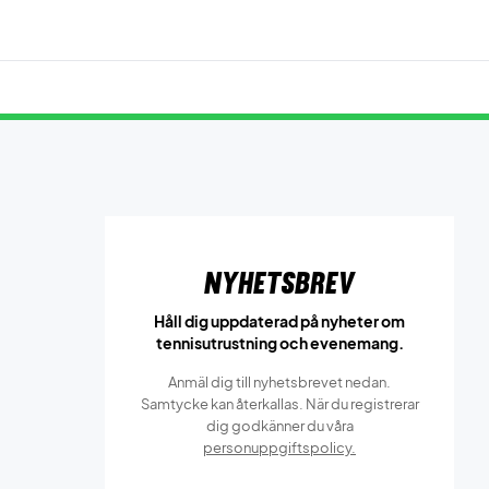
Nyhetsbrev
Håll dig uppdaterad på nyheter om
tennisutrustning och evenemang.
Anmäl dig till nyhetsbrevet nedan.
Samtycke kan återkallas. När du registrerar
dig godkänner du våra
personuppgiftspolicy.