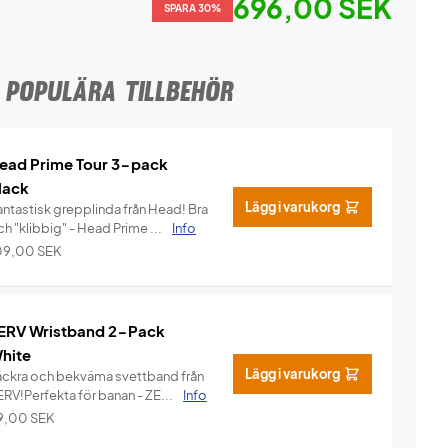
696,00 SEK
SPARA 30%
POPULÄRA TILLBEHÖR
ead Prime Tour 3-pack
lack
Lägg i varukorg
ntastisk grepplinda från Head! Bra
h "klibbig" - Head Prime ...
Info
09,00
SEK
ERV Wristband 2-Pack
hite
Lägg i varukorg
äckra och bekväma svettband från
ERV!Perfekta för banan - ZE...
Info
9,00
SEK