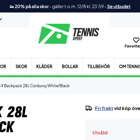
👟 20% på alla skor
-
gäller t.o.m. 12/8 kl. 23:59
-
Se utbudet
Favoriter
KOR
SKOR
KLÄDER
BOLLAR
TILLBEHÖR
OM TENNI
 X Backpack 28L Corduroy White/Black
k 28L
Fri frakt
vid köp öve
ck
Utsåld