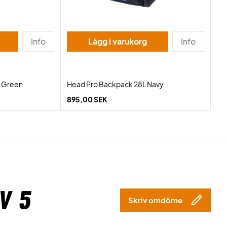
Info
Lägg i varukorg
Info
S Green
Head Pro Backpack 28L Navy
895,00 SEK
v 5
Skriv omdöme