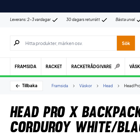
Leverans: 2-3 vardagar
30 dagars returrätt
Bästa urval
Sök efter produkter, märken osv.
Sök
FRAMSIDA
RACKET
RACKETRÅDGIVARE
VÄS
Tillbaka
Framsida
Väskor
Head
Head Pro
Head Pro X Backpac
Corduroy White/Bla