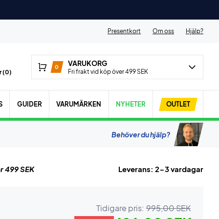
Presentkort
Om oss
Hjälp?
VARUKORG
0
Fri frakt vid köp över 499 SEK
 (
0
)
S
GUIDER
VARUMÄRKEN
NYHETER
OUTLET
Behöver du hjälp?
r 499 SEK
Leverans: 2-3 vardagar
Tidigare pris:
995,00 SEK