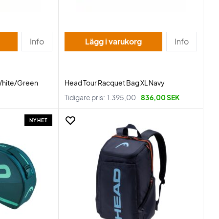
Info
Lägg i varukorg
Info
 White/Green
Head Tour Racquet Bag XL Navy
Tidigare pris:
1.395,00
836,00 SEK
NYHET