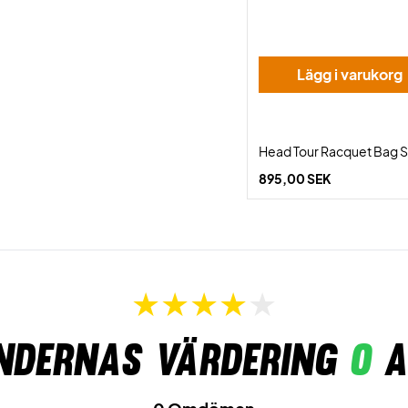
Lägg i varukorg
Head Tour Racquet Bag 
895,00 SEK
ndernas värdering
0
a