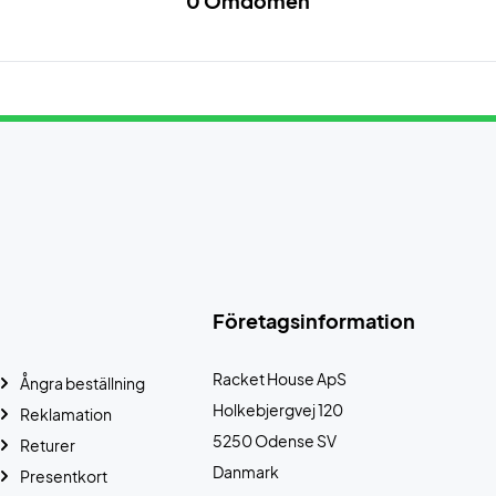
0 Omdömen
Företagsinformation
Racket House ApS
Ångra beställning
Holkebjergvej 120
Reklamation
5250 Odense SV
Returer
Danmark
Presentkort