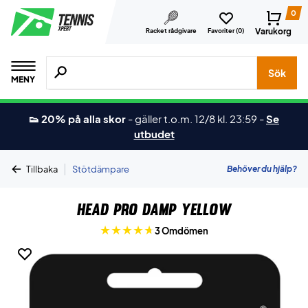
0
Varukorg
Racket rådgivare
Favoriter (
0
)
Sök efter produkter, märken osv.
Sök
MENY
👟 20% på alla skor
-
gäller t.o.m. 12/8 kl. 23:59
-
Se
utbudet
|
Behöver du hjälp?
Tillbaka
Stötdämpare
Head Pro Damp Yellow
3 Omdömen