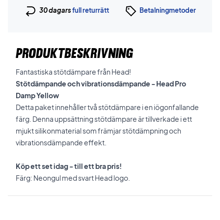
30 dagars
full returrätt
Betalningmetoder
PRODUKTBESKRIVNING
Fantastiska stötdämpare från Head!
Stötdämpande och vibrationsdämpande - Head Pro
Damp Yellow
Detta paket innehåller två stötdämpare i en iögonfallande
färg. Denna uppsättning stötdämpare är tillverkade i ett
mjukt silikonmaterial som främjar stötdämpning och
vibrationsdämpande effekt.
Köp ett set idag - till ett bra pris!
Färg: Neongul med svart Head logo.