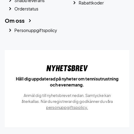
Snabb leverans
Rabattkoder
Orderstatus
Om oss
Personuppgiftspolicy
Nyhetsbrev
Håll dig uppdaterad på nyheter om tennisutrustning
och evenemang.
Anmäl dig till nyhetsbrevet nedan. Samtycke kan
återkallas. När du registrerar dig godkänner du våra
personuppgiftspolicy.