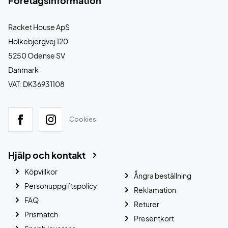
Företagsinformation
Racket House ApS
Holkebjergvej 120
5250 Odense SV
Danmark
VAT: DK36931108
Cookies
Hjälp och kontakt
Köpvillkor
Ångra beställning
Personuppgiftspolicy
Reklamation
FAQ
Returer
Prismatch
Presentkort