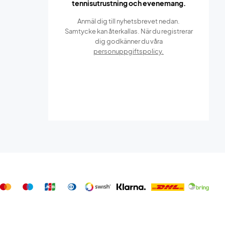
tennisutrustning och evenemang.
Anmäl dig till nyhetsbrevet nedan.
Samtycke kan återkallas. När du registrerar
dig godkänner du våra
personuppgiftspolicy.