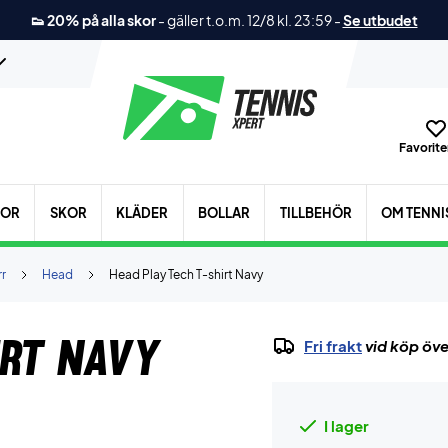
👟 20% på alla skor
-
gäller t.o.m. 12/8 kl. 23:59
-
Se utbudet
Favoriter
KOR
SKOR
KLÄDER
BOLLAR
TILLBEHÖR
OM TENNI
r
Head
Head Play Tech T-shirt Navy
irt Navy
Fri frakt
vid köp öve
I lager