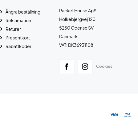
Racket House ApS
Ångra beställning
Holkebjergvej 120
Reklamation
5250 Odense SV
Returer
Danmark
Presentkort
VAT: DK36931108
Rabattkoder
Cookies