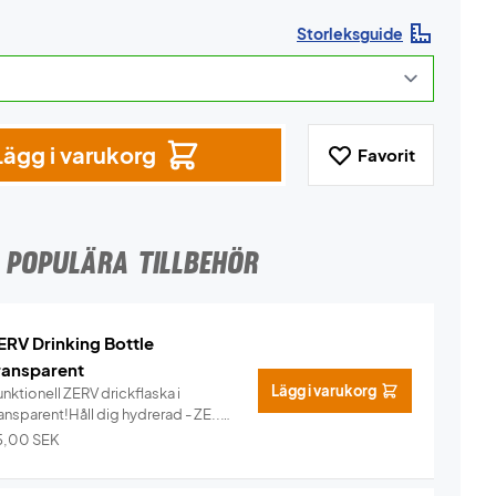
Storleksguide
Lägg i varukorg
Favorit
POPULÄRA TILLBEHÖR
ERV Drinking Bottle
ransparent
Lägg i varukorg
nktionell ZERV drickflaska i
ansparent!Håll dig hydrerad - ZE...
Info
5,00
SEK