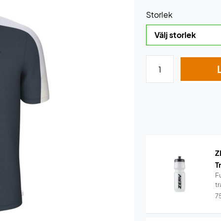
Storlek
Z
T
Fu
tr
7