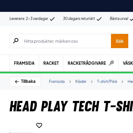
Leverans: 2-3 vardagar
30 dagars returrätt
Bästa urval
Sök efter produkter, märken osv.
Sök
FRAMSIDA
RACKET
RACKETRÅDGIVARE
VÄS
Tillbaka
Framsida
Kläder
T-shirt/Piké
Her
Head Play Tech T-sh