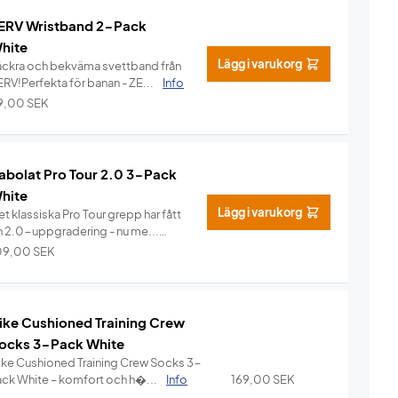
ERV Wristband 2-Pack
hite
Lägg i varukorg
äckra och bekväma svettband från
ERV!Perfekta för banan - ZE...
Info
9,00
SEK
abolat Pro Tour 2.0 3-Pack
hite
Lägg i varukorg
t klassiska Pro Tour grepp har fått
n 2.0-uppgradering - nu me...
Info
09,00
SEK
ike Cushioned Training Crew
ocks 3-Pack White
ike Cushioned Training Crew Socks 3-
ack White – komfort och h�...
Info
169,00
SEK