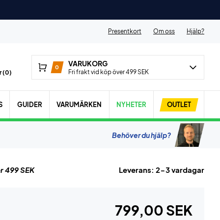
Presentkort
Om oss
Hjälp?
VARUKORG
0
Fri frakt vid köp över 499 SEK
 (
0
)
S
GUIDER
VARUMÄRKEN
NYHETER
OUTLET
Behöver du hjälp?
r 499 SEK
Leverans: 2-3 vardagar
799,00 SEK