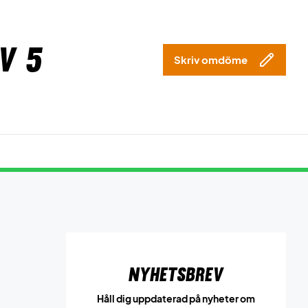
v 5
Skriv omdöme
Nyhetsbrev
Håll dig uppdaterad på nyheter om