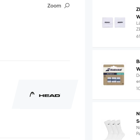
Zoom
Z
W
L
Z
6
B
W
De
e
1
N
S
N
P