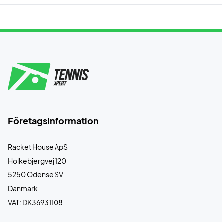
Företagsinformation
Racket House ApS
Holkebjergvej 120
5250 Odense SV
Danmark
VAT: DK36931108