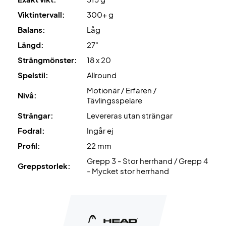
Viktintervall:
300+ g
Balans:
Låg
Längd:
27"
Strängmönster:
18 x 20
Spelstil:
Allround
Motionär / Erfaren /
Nivå:
Tävlingsspelare
Strängar:
Levereras utan strängar
Fodral:
Ingår ej
Profil:
22 mm
Grepp 3 - Stor herrhand / Grepp 4
Greppstorlek:
- Mycket stor herrhand