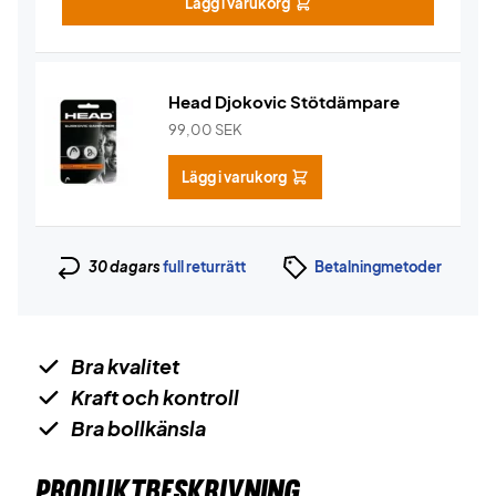
Lägg i varukorg
Head Djokovic Stötdämpare
99,00
SEK
Lägg i varukorg
30 dagars
full returrätt
Betalningmetoder
Bra kvalitet
Kraft och kontroll
Bra bollkänsla
PRODUKTBESKRIVNING