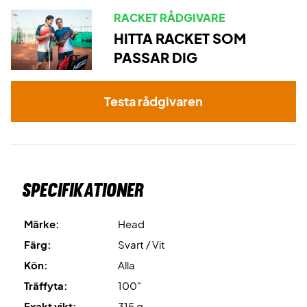
Expertrådgivning:
Till denna racket rekommenderar vi
RACKET RÅDGIVARE
strängning med Wilson Revolve och24 kg.
HITTA RACKET SOM
PASSAR DIG
Testa rådgivaren
Specifikationer
Märke:
Head
Färg:
Svart / Vit
Kön:
Alla
Träffyta:
100"
Exakt vikt:
315 g