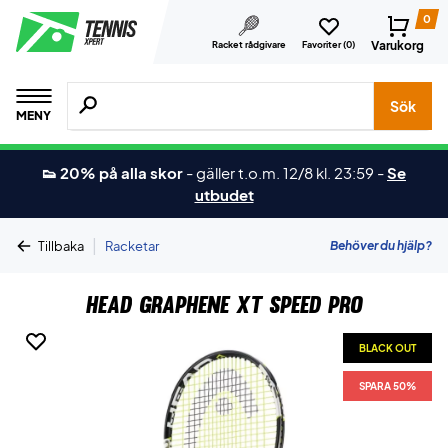
0
Varukorg
Racket rådgivare
Favoriter (
0
)
Sök efter produkter, märken osv.
Sök
MENY
👟 20% på alla skor
-
gäller t.o.m. 12/8 kl. 23:59
-
Se
utbudet
|
Behöver du hjälp?
Tillbaka
Racketar
Head Graphene XT Speed Pro
BLACK OUT
SPARA 50%