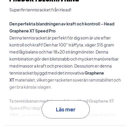
Superfin tennisracket från Head!
Den perfekta blandningen av kraft och kontroll -
Head
Graphene XT Speed Pro
Denna tennisracket är perfekt för dig som är ute efter
kontroll och kraft! Den har 100" träffyta, väger 315 gram
med låg balans och har 18x20 strängmönster. Denna
kombination gör den blixtsnabb och mycket manövrerbar
med massor a kraft och precision. Dessutom er denna
tennisracket byggd med det innovativa
Graphene
XT
materialet, vilket ger racketen suverän ramstabilitet och
ger bra känsla i slagen.
Ta tennisbanan med storm - köp en
Head Graphene XT
Speed Pro i dag
!
Läs mer
OBS:
Levereras utan strängar. Vi rekommenderar därför
att du köper till en professionell strängning för bara 299 kr.