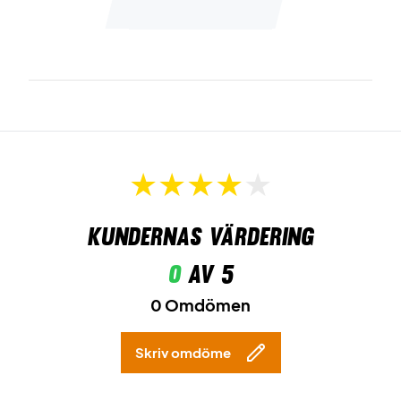
Kundernas värdering
0
av 5
0 Omdömen
Skriv omdöme