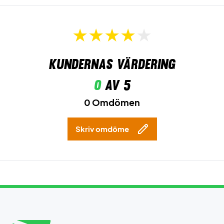
Kundernas värdering
0
av 5
0 Omdömen
Skriv omdöme