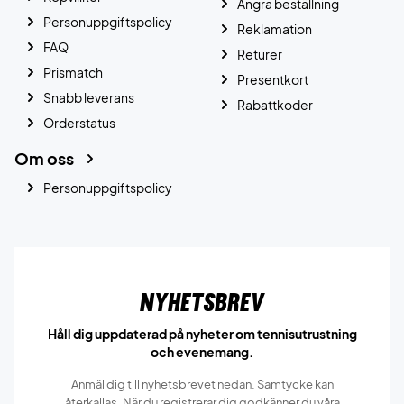
Ångra beställning
Personuppgiftspolicy
Reklamation
FAQ
Returer
Prismatch
Presentkort
Snabb leverans
Rabattkoder
Orderstatus
Om oss
Personuppgiftspolicy
Nyhetsbrev
Håll dig uppdaterad på nyheter om tennisutrustning
och evenemang.
Anmäl dig till nyhetsbrevet nedan. Samtycke kan
återkallas. När du registrerar dig godkänner du våra