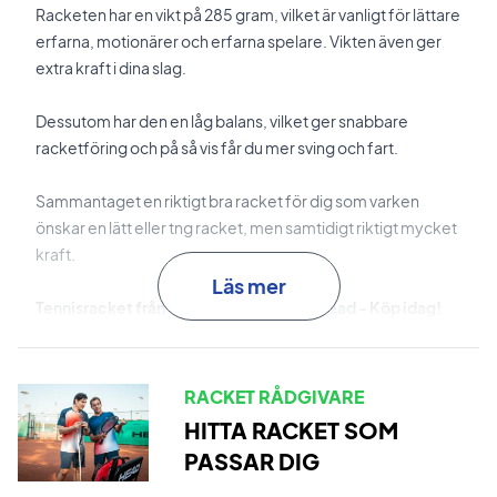
Racketen har en vikt på 285 gram, vilket är vanligt för lättare
erfarna, motionärer och erfarna spelare. Vikten även ger
extra kraft i dina slag.
Dessutom har den en låg balans, vilket ger snabbare
racketföring och på så vis får du mer sving och fart.
Sammantaget en riktigt bra racket för dig som varken
önskar en lätt eller tng racket, men samtidigt riktigt mycket
kraft.
Läs mer
Tennisracket från det erkända märket Head - Köp idag!
Levereras utan strängar
. Vi rekommenderar alltid att köpa
till en professionell strängning till 299 kr, så att din nya racket
är 100% redo från start.
RACKET RÅDGIVARE
HITTA RACKET SOM
Expertrådgivning:
Til denna racket rekommenderar vi en
PASSAR DIG
strängning med Wilson Revolve och 24 kg.