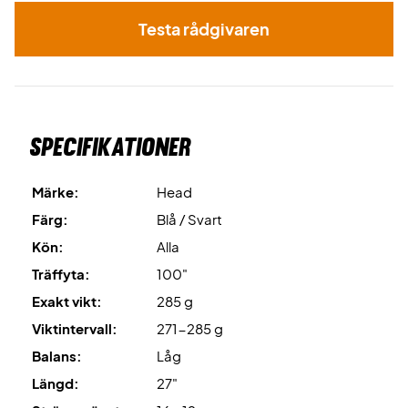
Levereras med fodral!
Testa rådgivaren
Specifikationer
Märke:
Head
Färg:
Blå / Svart
Kön:
Alla
Träffyta:
100"
Exakt vikt:
285 g
Viktintervall:
271-285 g
Balans:
Låg
Längd:
27"