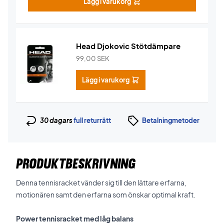
Lägg i varukorg
Head Djokovic Stötdämpare
99,00
SEK
Lägg i varukorg
30 dagars
full returrätt
Betalningmetoder
PRODUKTBESKRIVNING
Denna tennisracket vänder sig till den lättare erfarna,
motionären samt den erfarna som önskar optimal kraft.
Power tennisracket med låg balans