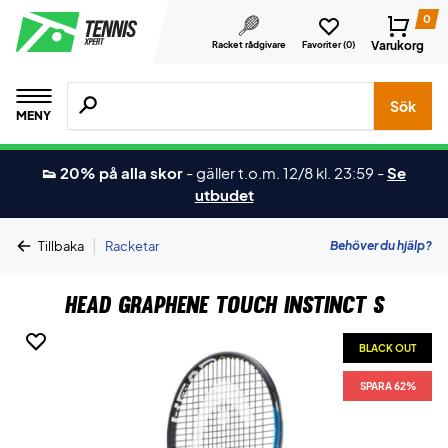
0
Varukorg
Racket rådgivare
Favoriter (
0
)
Sök efter produkter, märken osv.
Sök
MENY
👟 20% på alla skor
-
gäller t.o.m. 12/8 kl. 23:59
-
Se
utbudet
|
Behöver du hjälp?
Tillbaka
Racketar
Head Graphene Touch Instinct S
BLACK OUT
SPARA 62%