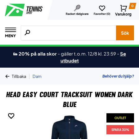
0
Varukorg
Racket rådgivare
Favoriter (
0
)
Sök efter produkter, märken osv.
Sök
MENY
👟 20% på alla skor
-
gäller t.o.m. 12/8 kl. 23:59
-
Se
utbudet
|
Behöver du hjälp?
Tillbaka
Dam
Head Easy Court Tracksuit Women Dark
Blue
OUTLET
OUTLET
OUTLET
OUTLET
OUTLET
SPARA 30%
SPARA 30%
SPARA 30%
SPARA 30%
SPARA 30%