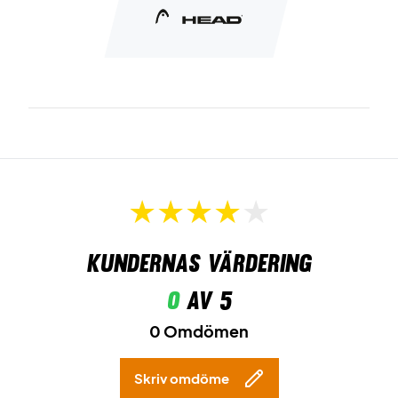
Kundernas värdering
0
av 5
0 Omdömen
Skriv omdöme