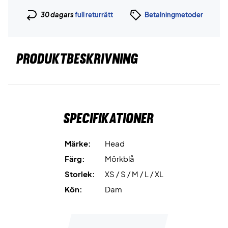
30 dagars
full returrätt
Betalningmetoder
PRODUKTBESKRIVNING
Specifikationer
Märke:
Head
Färg:
Mörkblå
Storlek:
XS / S / M / L / XL
Kön:
Dam