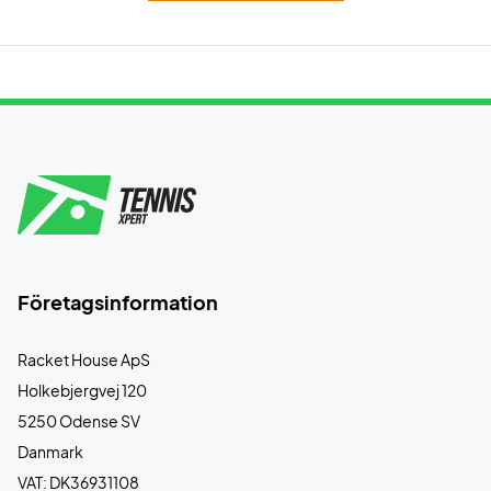
Företagsinformation
Racket House ApS
Holkebjergvej 120
5250 Odense SV
Danmark
VAT: DK36931108