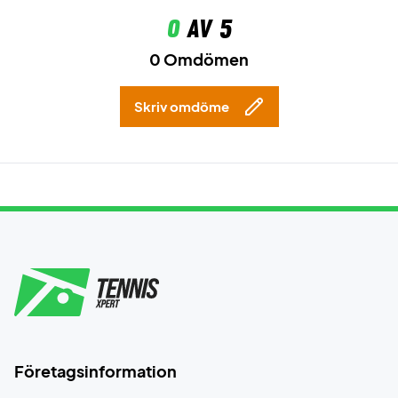
0
av 5
0 Omdömen
Skriv omdöme
Företagsinformation