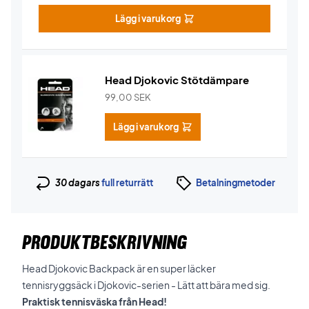
Lägg i varukorg
Head Djokovic Stötdämpare
99,00
SEK
Lägg i varukorg
30 dagars
full returrätt
Betalningmetoder
PRODUKTBESKRIVNING
Head Djokovic Backpack är en super läcker
tennisryggsäck i Djokovic-serien - Lätt att bära med sig.
Praktisk tennisväska från Head!