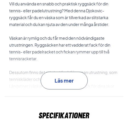
Vill du använda en snabb och praktisk ryggsäck för din
tennis- eller padelutrustning? Med denna Djokovic-
ryggsäck får du en väska som är tillverkad av slitstarka
material och du kan njuta av den under många årstider.
Väskan är rymlig och du får med den nödvändigaste
utrustningen.
Ryggsäcken har ett vadderat fack för din
tennis- eller padelracket och fickan rymmer upp till två
tennisracketar.
Dessutom finns det ett stort fack för annan utrustning, som
tenniskläder och bollar.
Läs mer
Längst ner i väskan finns ett supersmart fack för dina skor
som håller dem åtskilda från dina andra saker.
Överst i
väskan finns ett litet smart fack där du kan lagra mindre
saker som mobil, nycklar etc.
Specifikationer
Ryggsäck för tennis eller padel - Head Djokovic
Ryggsäck!
Väskan är superbekväm att bära på, eftersom ryggen är