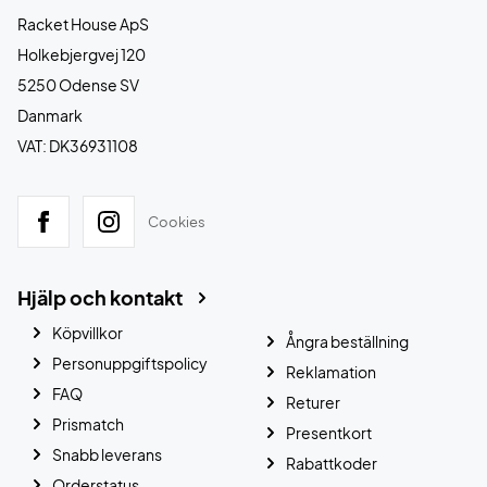
Racket House ApS
Holkebjergvej 120
5250 Odense SV
Danmark
VAT: DK36931108
Cookies
Hjälp och kontakt
Köpvillkor
Ångra beställning
Personuppgiftspolicy
Reklamation
FAQ
Returer
Prismatch
Presentkort
Snabb leverans
Rabattkoder
Orderstatus