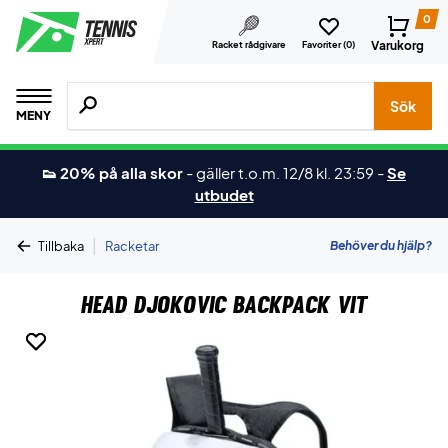
0
Varukorg
Racket rådgivare
Favoriter (
0
)
Sök efter produkter, märken osv.
Sök
MENY
👟 20% på alla skor
-
gäller t.o.m. 12/8 kl. 23:59
-
Se
utbudet
|
Behöver du hjälp?
Tillbaka
Racketar
Head Djokovic Backpack Vit