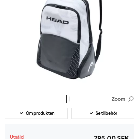
Zoom
Om produkten
Se tillbehör
Utsåld
795,00 SEK