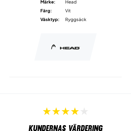
Märke:
Head
vadderad.
Axelremmarna är vadderade och kan justeras
Färg:
Vit
för att passa dig.
Väsktyp:
Ryggsäck
Färg: Vit med svarta detaljer
Mått: 34 x 50 x 20 cm
Volym: 30 l.
Kundernas värdering