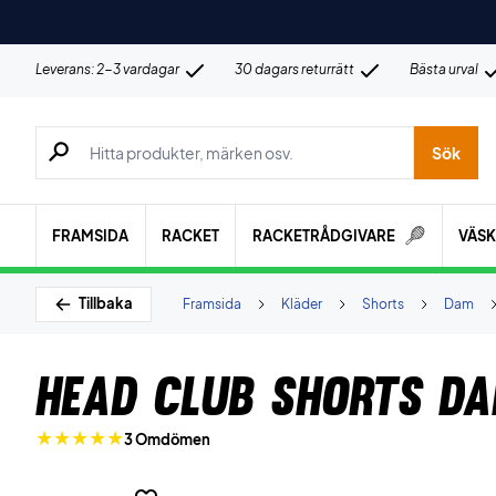
Leverans: 2-3 vardagar
30 dagars returrätt
Bästa urval
Sök efter produkter, märken osv.
Sök
FRAMSIDA
RACKET
RACKETRÅDGIVARE
VÄS
Tillbaka
Framsida
Kläder
Shorts
Dam
Head Club Shorts D
3 Omdömen