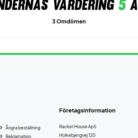
ndernas värdering
5
a
3 Omdömen
Företagsinformation
Racket House ApS
Ångra beställning
Holkebjergvej 120
Reklamation