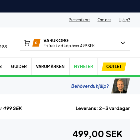
Presentkort
Om oss
Hjälp?
VARUKORG
0
Fri frakt vid köp över 499 SEK
 (
0
)
S
GUIDER
VARUMÄRKEN
NYHETER
OUTLET
Behöver du hjälp?
r 499 SEK
Leverans: 2-3 vardagar
499,00 SEK