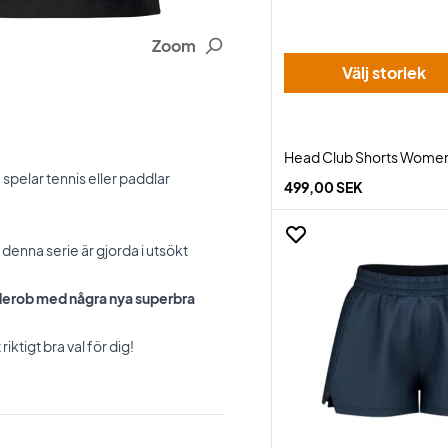
Zoom
Välj storlek
Head Club Shorts Wome
spelar tennis eller paddlar
499,00 SEK
enna serie är gjorda i utsökt
arderob med några nya superbra
iktigt bra val för dig!