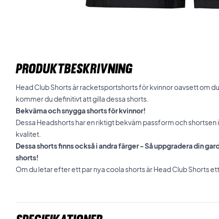
PRODUKTBESKRIVNING
Head Club Shorts är racketsportshorts för kvinnor oavsett om du 
kommer du definitivt att gilla dessa shorts.
Bekväma och snygga shorts för kvinnor!
Dessa Headshorts har en riktigt bekväm passform och shortsen i d
kvalitet.
Dessa shorts finns också i andra färger - Så uppgradera din g
shorts!
Om du letar efter ett par nya coola shorts är Head Club Shorts ett r