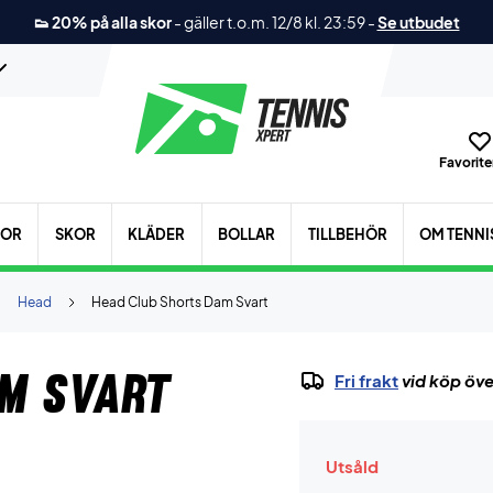
👟 20% på alla skor
-
gäller t.o.m. 12/8 kl. 23:59
-
Se utbudet
Favoriter
KOR
SKOR
KLÄDER
BOLLAR
TILLBEHÖR
OM TENNI
Head
Head Club Shorts Dam Svart
am Svart
Fri frakt
vid köp öve
Utsåld