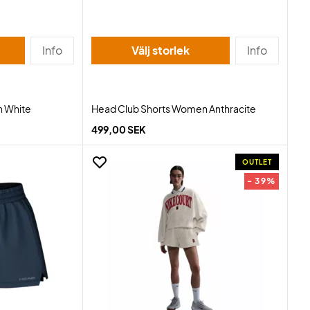
Info
Välj storlek
Info
n White
Head Club Shorts Women Anthracite
499,00 SEK
OUTLET
- 39%