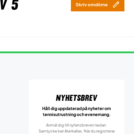
v 5
Skriv omdöme
Nyhetsbrev
Håll dig uppdaterad på nyheter om
tennisutrustning och evenemang.
Anmäl dig till nyhetsbrevet nedan.
Samtycke kan återkallas. När du registrerar