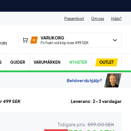
Presentkort
Om oss
Hjälp?
VARUKORG
0
Fri frakt vid köp över 499 SEK
 (
0
)
S
GUIDER
VARUMÄRKEN
NYHETER
OUTLET
Behöver du hjälp?
r 499 SEK
Leverans: 2-3 vardagar
Tidigare pris:
599,00 SEK