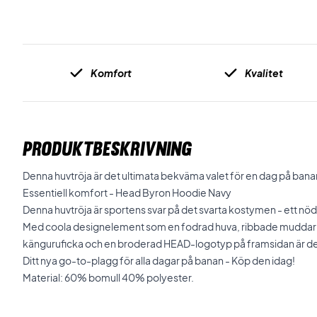
Komfort
Kvalitet
PRODUKTBESKRIVNING
Denna huvtröja är det ultimata bekväma valet för en dag på banan e
Essentiell komfort - Head Byron Hoodie Navy
Denna huvtröja är sportens svar på det svarta kostymen - ett nö
Med coola designelement som en fodrad huva, ribbade muddar 
känguruficka och en broderad HEAD-logotyp på framsidan är den
Ditt nya go-to-plagg för alla dagar på banan - Köp den idag!
Material: 60% bomull 40% polyester.