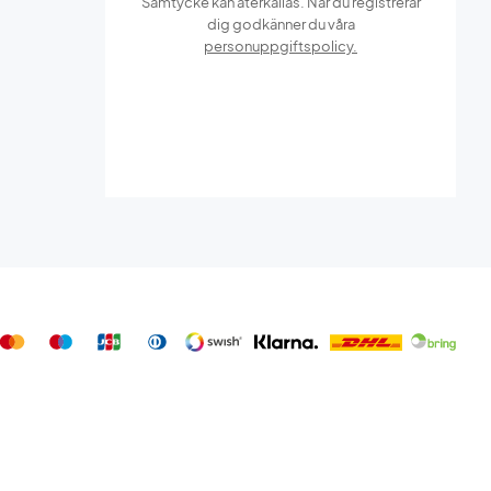
Samtycke kan återkallas. När du registrerar
dig godkänner du våra
personuppgiftspolicy.