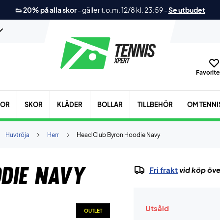
👟 20% på alla skor
-
gäller t.o.m. 12/8 kl. 23:59
-
Se utbudet
Favoriter
KOR
SKOR
KLÄDER
BOLLAR
TILLBEHÖR
OM TENNI
Huvtröja
Herr
Head Club Byron Hoodie Navy
die Navy
Fri frakt
vid köp öve
Utsåld
OUTLET