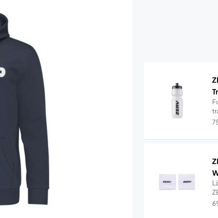
Z
T
Fu
tr
7
Z
W
L
Z
6