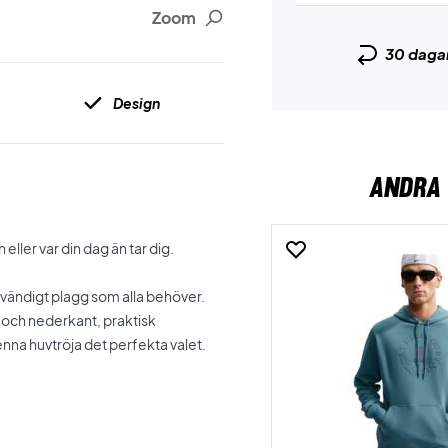
Zoom
30 daga
Design
ANDRA 
ller var din dag än tar dig.
dvändigt plagg som alla behöver.
och nederkant, praktisk
na huvtröja det perfekta valet.