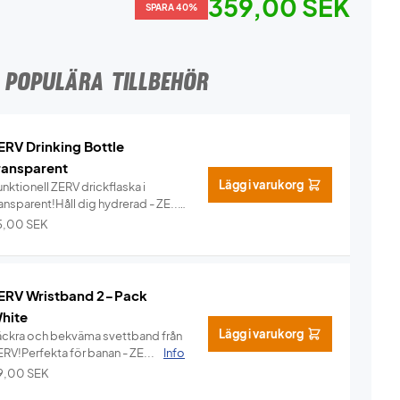
359,00 SEK
SPARA 40%
POPULÄRA TILLBEHÖR
ERV Drinking Bottle
ransparent
Lägg i varukorg
nktionell ZERV drickflaska i
ansparent!Håll dig hydrerad - ZE...
Info
5,00
SEK
ERV Wristband 2-Pack
hite
Lägg i varukorg
äckra och bekväma svettband från
ERV!Perfekta för banan - ZE...
Info
9,00
SEK