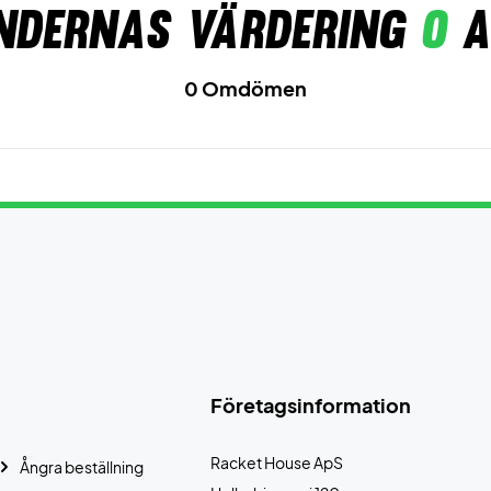
ndernas värdering
0
a
0 Omdömen
Företagsinformation
Racket House ApS
Ångra beställning