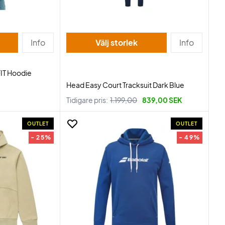
Info
Välj storlek
Info
FIT Hoodie
Head Easy Court Tracksuit Dark Blue
Tidigare pris:
1.199,00
839,00 SEK
OUTLET
OUTLET
- 25%
- 49%