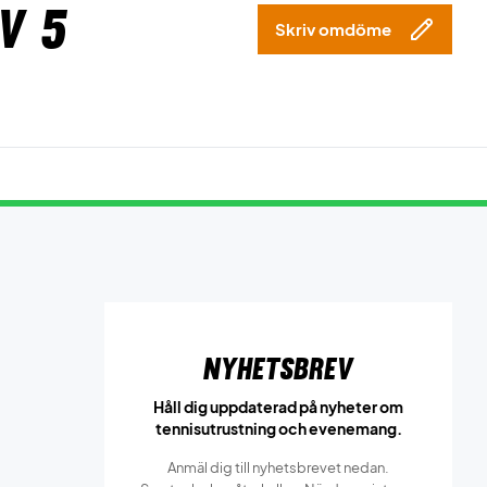
v 5
Skriv omdöme
Nyhetsbrev
Håll dig uppdaterad på nyheter om
tennisutrustning och evenemang.
Anmäl dig till nyhetsbrevet nedan.