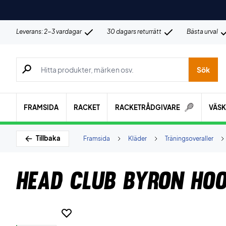
Leverans: 2-3 vardagar
30 dagars returrätt
Bästa urval
Sök efter produkter, märken osv.
Sök
FRAMSIDA
RACKET
RACKETRÅDGIVARE
VÄS
Tillbaka
Framsida
Kläder
Träningsoveraller
Head Club Byron Hoo