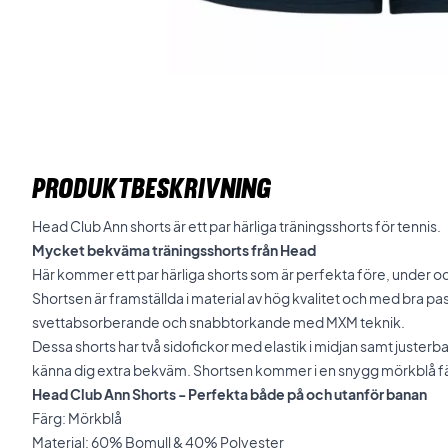
PRODUKTBESKRIVNING
Head Club Ann shorts är ett par härliga träningsshorts för tennis.
Mycket bekväma träningsshorts från Head
Här kommer ett par härliga shorts som är perfekta före, under oc
Shortsen är framställda i material av hög kvalitet och med bra p
svettabsorberande och snabbtorkande med MXM teknik.
Dessa shorts har två sidofickor med elastik i midjan samt justerb
känna dig extra bekväm. Shortsen kommer i en snygg mörkblå f
Head Club Ann Shorts - Perfekta både på och utanför banan
Färg: Mörkblå
Material: 60% Bomull & 40% Polyester