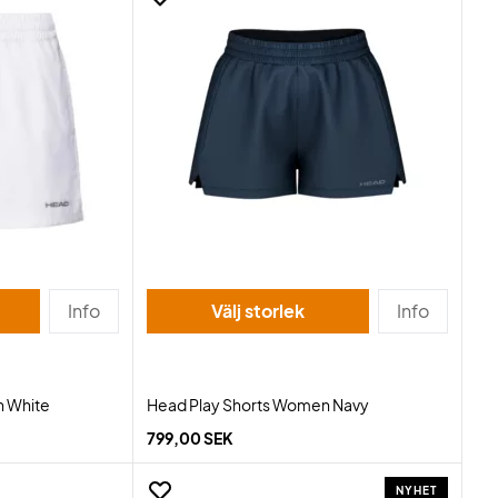
Info
Välj storlek
Info
n White
Head Play Shorts Women Navy
799,00 SEK
NYHET