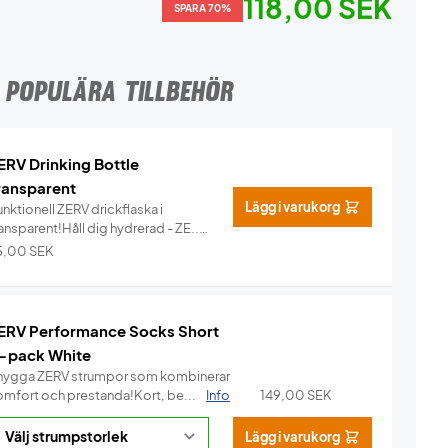
118,00 SEK
SPARA 70%
POPULÄRA TILLBEHÖR
ERV Drinking Bottle
ransparent
Lägg i varukorg
nktionell ZERV drickflaska i
ansparent!Håll dig hydrerad - ZE...
Info
5,00
SEK
ERV Performance Socks Short
-pack White
nygga ZERV strumpor som kombinerar
omfort och prestanda!Kort, be...
Info
149,00
SEK
Lägg i varukorg