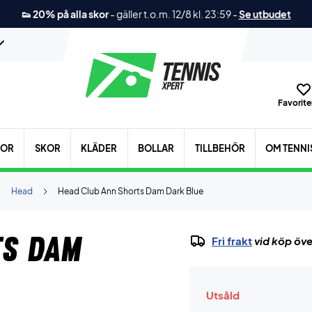
👟 20% på alla skor
-
gäller t.o.m. 12/8 kl. 23:59
-
Se utbudet
Favoriter
KOR
SKOR
KLÄDER
BOLLAR
TILLBEHÖR
OM TENNI
Head
Head Club Ann Shorts Dam Dark Blue
ts Dam
Fri frakt
vid köp öve
Utsåld