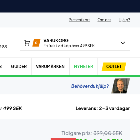
Presentkort
Om oss
Hjälp?
VARUKORG
0
Fri frakt vid köp över 499 SEK
 (
0
)
S
GUIDER
VARUMÄRKEN
NYHETER
OUTLET
Behöver du hjälp?
r 499 SEK
Leverans: 2-3 vardagar
Tidigare pris:
399,00 SEK