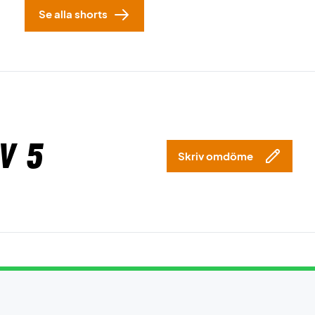
Se alla shorts
v 5
Skriv omdöme