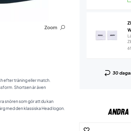
Z
Zoom
W
L
Z
6
30 daga
h efter träning eller match.
assform. Shortsen är även
ara snören som gör att du kan
ärg med den klassiska Head logon.
ANDRA 