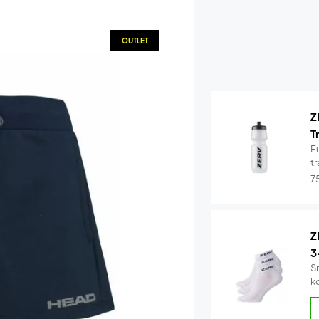
OUTLET
Z
T
Fu
tr
7
Z
3
S
k