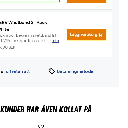
ERV Wristband 2-Pack
hite
Lägg i varukorg
äckra och bekväma svettband från
ERV!Perfekta för banan - ZE...
Info
9,00
SEK
rs
full returrätt
Betalningmetoder
KUNDER HAR ÄVEN KOLLAT PÅ