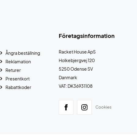
Företagsinformation
Racket House ApS
Ångra beställning
Holkebjergvej 120
Reklamation
5250 Odense SV
Returer
Danmark
Presentkort
VAT: DK36931108
Rabattkoder
Cookies