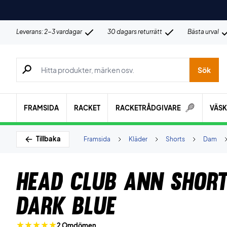
Leverans: 2-3 vardagar
30 dagars returrätt
Bästa urval
Sök efter produkter, märken osv.
Sök
FRAMSIDA
RACKET
RACKETRÅDGIVARE
VÄS
Tillbaka
Framsida
Kläder
Shorts
Dam
Head Club Ann Shor
Dark Blue
2 Omdömen