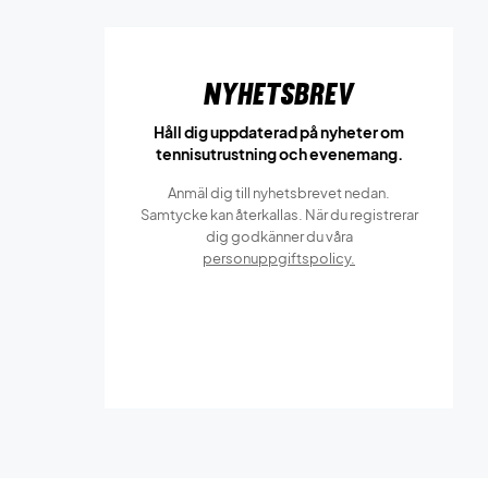
Nyhetsbrev
Håll dig uppdaterad på nyheter om
tennisutrustning och evenemang.
Anmäl dig till nyhetsbrevet nedan.
Samtycke kan återkallas. När du registrerar
dig godkänner du våra
personuppgiftspolicy.