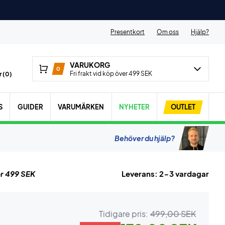
Presentkort
Om oss
Hjälp?
VARUKORG
0
Fri frakt vid köp över 499 SEK
 (
0
)
S
GUIDER
VARUMÄRKEN
NYHETER
OUTLET
Behöver du hjälp?
r 499 SEK
Leverans: 2-3 vardagar
Tidigare pris:
499,00 SEK