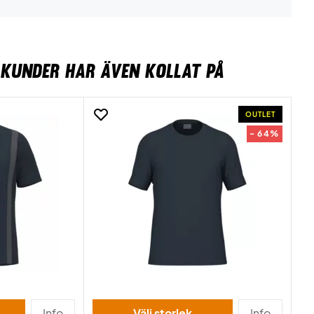
KUNDER HAR ÄVEN KOLLAT PÅ
OUTLET
- 64%
Info
Välj storlek
Info