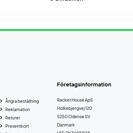
Företagsinformation
Racket House ApS
Ångra beställning
Holkebjergvej 120
Reklamation
5250 Odense SV
Returer
Danmark
Presentkort
VAT: DK36931108