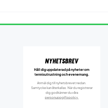
Nyhetsbrev
Håll dig uppdaterad på nyheter om
tennisutrustning och evenemang.
Anmäl dig till nyhetsbrevet nedan.
Samtycke kan återkallas. När du registrerar
dig godkänner du våra
personuppgiftspolicy.