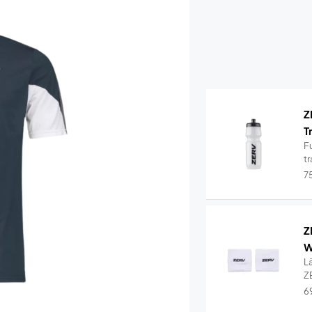
Z
T
Fu
tr
7
Z
W
L
Z
6