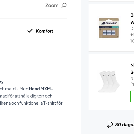
Zoom
B
W
De
Komfort
e
1
N
S
N
vy
P
 och match. Med
Head MXM-
d för att hålla dig torr och
lrena och funktionella T-shirt för
30 daga