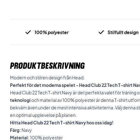
100% polyester
Stilfullt design
PRODUKTBESKRIVNING
Modern och stilren design från Head.
Perfekt för det moderna spelet - Head Club 22 Tech T-shirt Na
Head Club 22 Tech T-shirt Navy är det perfekta valet för träning
teknologi
och material av 100% polyester är denna T-shirt utforma
bekväm även under de mest intensiva aktiviteterna. Välj denna sti
en optimal upplevelse på planen.
Hitta Head Club 22 Tech T-shirt Navy hos oss idag!
Färg:
Navy
Material:
100% polyester