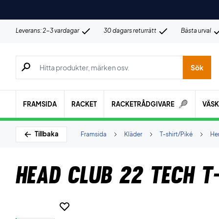
Leverans: 2-3 vardagar
30 dagars returrätt
Bästa urval
Sök efter produkter, märken osv.
Sök
FRAMSIDA
RACKET
RACKETRÅDGIVARE
VÄS
Tillbaka
Framsida
Kläder
T-shirt/Piké
Her
Head Club 22 Tech T