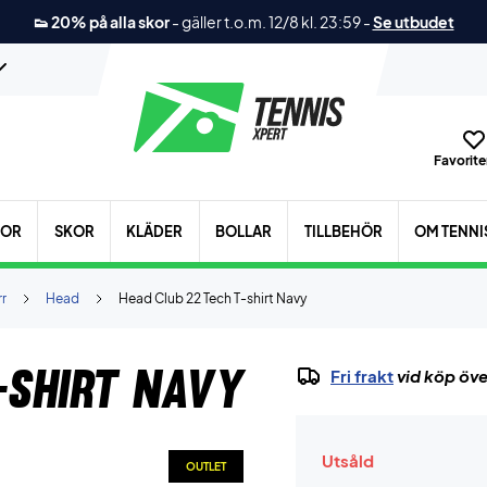
👟 20% på alla skor
-
gäller t.o.m. 12/8 kl. 23:59
-
Se utbudet
Favoriter
KOR
SKOR
KLÄDER
BOLLAR
TILLBEHÖR
OM TENNI
r
Head
Head Club 22 Tech T-shirt Navy
-shirt Navy
Fri frakt
vid köp öve
Utsåld
OUTLET