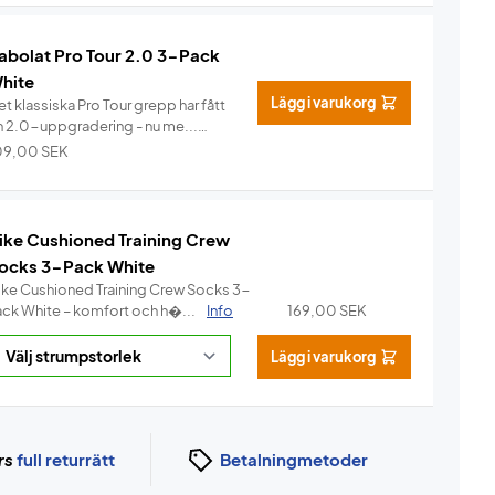
abolat Pro Tour 2.0 3-Pack
hite
Lägg i varukorg
t klassiska Pro Tour grepp har fått
n 2.0-uppgradering - nu me...
Info
09,00
SEK
ike Cushioned Training Crew
ocks 3-Pack White
ike Cushioned Training Crew Socks 3-
ack White – komfort och h�...
Info
169,00
SEK
Lägg i varukorg
rs
full returrätt
Betalningmetoder