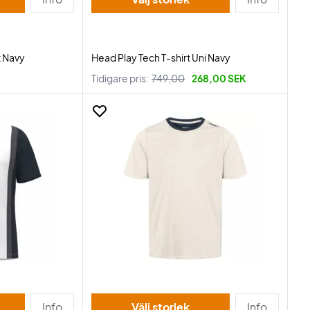
t Navy
Head Play Tech T-shirt Uni Navy
Tidigare pris:
749,00
268,00 SEK
Info
Välj storlek
Info