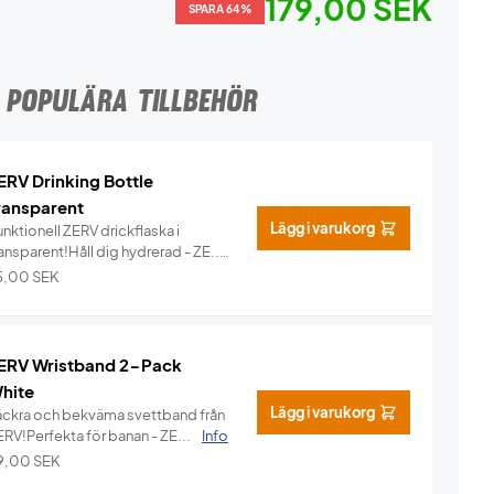
179,00 SEK
SPARA 64%
POPULÄRA TILLBEHÖR
ERV Drinking Bottle
ransparent
Lägg i varukorg
nktionell ZERV drickflaska i
ansparent!Håll dig hydrerad - ZE...
Info
5,00
SEK
ERV Wristband 2-Pack
hite
Lägg i varukorg
äckra och bekväma svettband från
ERV!Perfekta för banan - ZE...
Info
9,00
SEK