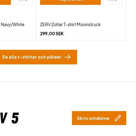
t Navy/White
ZERV Zoltar T-shirt Moonstruck
299,00 SEK
Se alla t-shirtar och pikeér
v 5
Skriv omdöme