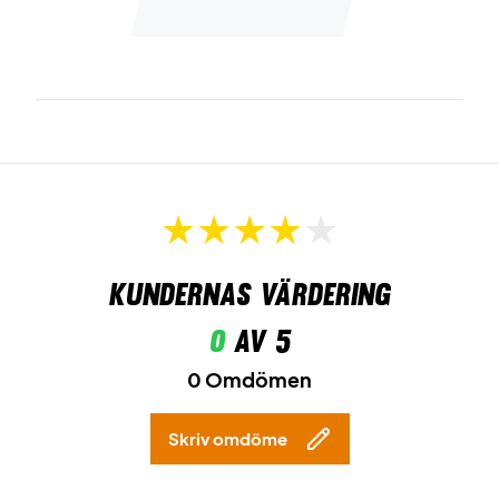
Kundernas värdering
0
av 5
0 Omdömen
Skriv omdöme