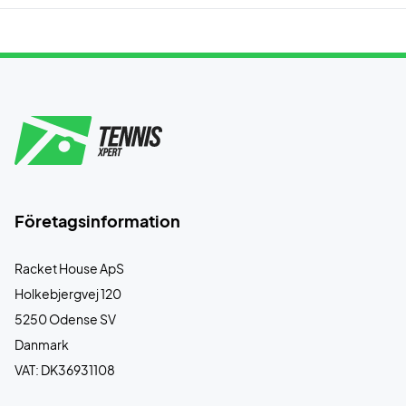
Företagsinformation
Racket House ApS
Holkebjergvej 120
5250 Odense SV
Danmark
VAT: DK36931108