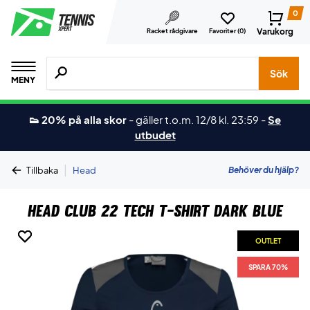
0
Varukorg
Racket rådgivare
Favoriter (
0
)
Sök efter produkter, märken osv.
Sök
MENY
👟 20% på alla skor
-
gäller t.o.m. 12/8 kl. 23:59
-
Se
utbudet
|
Behöver du hjälp?
Tillbaka
Head
Head Club 22 Tech T-shirt Dark Blue
OUTLET
OUTLET
SPARA 70%
SPARA 70%