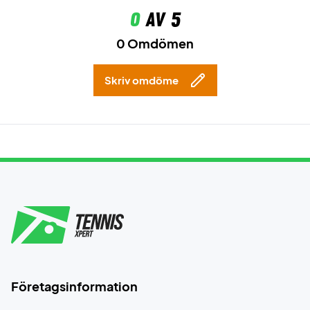
0
av 5
0 Omdömen
Skriv omdöme
Företagsinformation