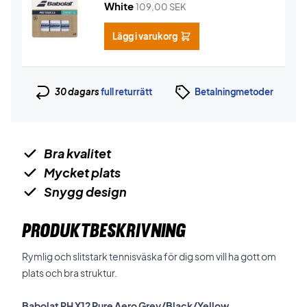
White
109,00
SEK
Lägg i varukorg
30 dagars
full returrätt
Betalningmetoder
Bra kvalitet
Mycket plats
Snygg design
PRODUKTBESKRIVNING
Rymlig och slitstark tennisväska för dig som vill ha gott om
plats och bra struktur.
Babolat RH X12 Pure Aero Grey/Black/Yellow