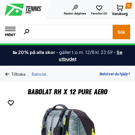
0
Varukorg
Racket rådgivare
Favoriter (
0
)
Sök efter produkter, märken osv.
Sök
MENY
👟 20% på alla skor
-
gäller t.o.m. 12/8 kl. 23:59
-
Se
utbudet
|
Behöver du hjälp?
Tillbaka
Babolat
Babolat RH X 12 PURE AERO