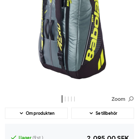
Zoom
Om produkten
Se tillbehör
2.095,00 SEK
I lager
(9 st.)