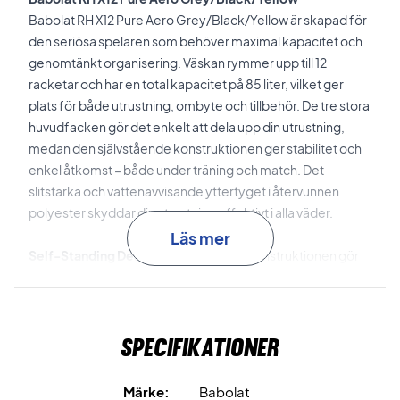
Babolat RH X12 Pure Aero Grey/Black/Yellow är skapad för
den seriösa spelaren som behöver maximal kapacitet och
genomtänkt organisering. Väskan rymmer upp till 12
racketar och har en total kapacitet på 85 liter, vilket ger
plats för både utrustning, ombyte och tillbehör. De tre stora
huvudfacken gör det enkelt att dela upp din utrustning,
medan den självstående konstruktionen ger stabilitet och
enkel åtkomst – både under träning och match. Det
slitstarka och vattenavvisande yttertyget i återvunnen
polyester skyddar din utrustning effektivt i alla väder.
Läs mer
Self-Standing Design
Den innovativa konstruktionen gör
att väskan kan stå upprätt så att du snabbt och enkelt
kommer åt din utrustning.
Specifikationer
Clear View Shoes Compartment
Det ventilerade och
genomskinliga skofacket håller skorna separerade från
övrig utrustning och gör det enkelt att kontrollera att du har
Märke:
Babolat