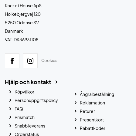
Racket House ApS
Holkebjergvej 120
5250 Odense SV
Danmark
VAT: DK36931108
Cookies
Hjälp och kontakt
Köpvillkor
Ångra beställning
Personuppgiftspolicy
Reklamation
FAQ
Returer
Prismatch
Presentkort
Snabb leverans
Rabattkoder
Orderstatus