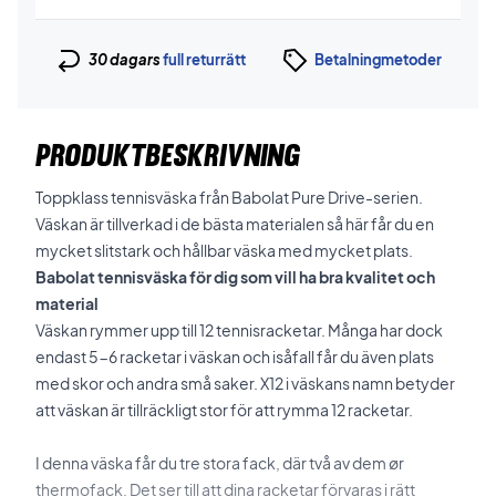
30 dagars
full returrätt
Betalningmetoder
PRODUKTBESKRIVNING
Toppklass tennisväska från Babolat Pure Drive-serien.
Väskan är tillverkad i de bästa materialen så här får du en
mycket slitstark och hållbar väska med mycket plats.
Babolat tennisväska för dig som vill ha bra kvalitet och
material
Väskan rymmer upp till 12 tennisracketar.
Många har dock
endast 5-6 racketar i väskan och isåfall får du även plats
med skor och andra små saker. X12 i väskans namn betyder
att
väskan är tillräckligt stor för att rymma 12 racketar.
I denna väska får du tre stora fack, där två av dem ør
thermofack. Det ser till att dina racketar förvaras i rätt