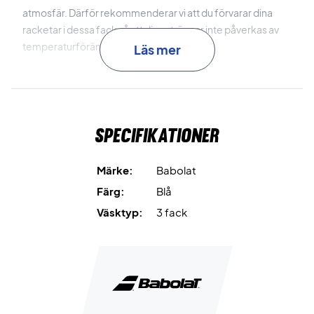
atmosfär.
Därför rekommenderar vi att du förvarar dina
racketar i dessa fack så att dina strängar inte påverkas av
temperaturförändringar.
Läs mer
Väskan har även ett separat ventilerat fack som passar dina
svettiga skor.
Dessutom har tennisväskan några små fack
där det finns plats för dina personliga tillhörigheter.
Specifikationer
Otroligt rymlig och slitstark tennisväska - Babolat Pure
Drive
Mått: 75 x 48 x 32 cm
Märke:
Babolat
Färg: Blå
Färg:
Blå
Väsktyp:
3 fack