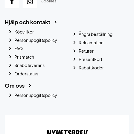
Cookies
Hjälp och kontakt
Köpvillkor
Ångra beställning
Personuppgiftspolicy
Reklamation
FAQ
Returer
Prismatch
Presentkort
Snabb leverans
Rabattkoder
Orderstatus
Om oss
Personuppgiftspolicy
Nyhetsbrev