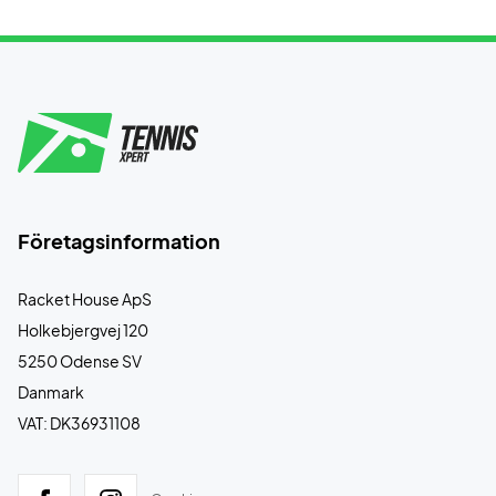
Företagsinformation
Racket House ApS
Holkebjergvej 120
5250 Odense SV
Danmark
VAT: DK36931108