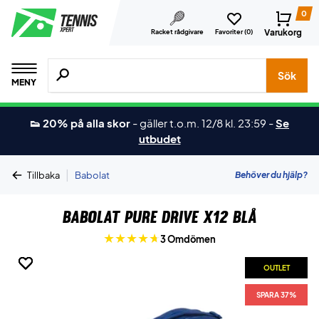
0
Varukorg
Racket rådgivare
Favoriter (
0
)
Sök efter produkter, märken osv.
Sök
MENY
👟 20% på alla skor
-
gäller t.o.m. 12/8 kl. 23:59
-
Se
utbudet
|
Behöver du hjälp?
Tillbaka
Babolat
Babolat Pure Drive X12 Blå
3 Omdömen
OUTLET
OUTLET
OUTLET
OUTLET
SPARA 37%
SPARA 37%
SPARA 37%
SPARA 37%