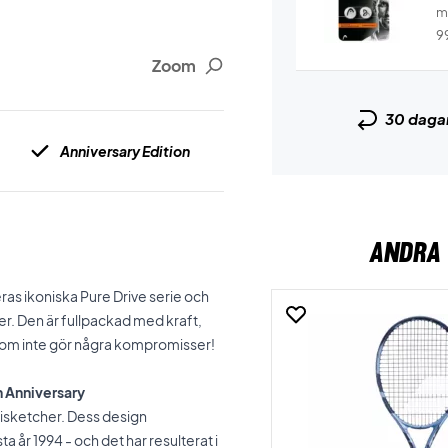
m
..
9
Zoom
30 daga
Anniversary Edition
ANDRA 
as ikoniska Pure Drive serie och
her. Den är fullpackad med kraft,
 som inte gör några kompromisser!
h Anniversary
isketcher. Dess design
 år 1994 - och det har resulterat i