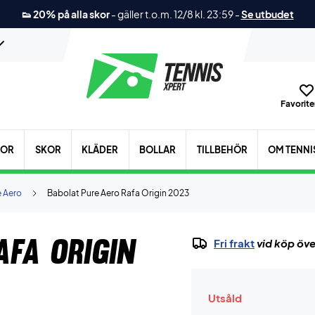
👟 20% på alla skor
-
gäller t.o.m. 12/8 kl. 23:59
-
Se utbudet
Favoriter
KOR
SKOR
KLÄDER
BOLLAR
TILLBEHÖR
OM TENNI
e Aero
Babolat Pure Aero Rafa Origin 2023
afa Origin
Fri frakt
vid köp öve
Utsåld