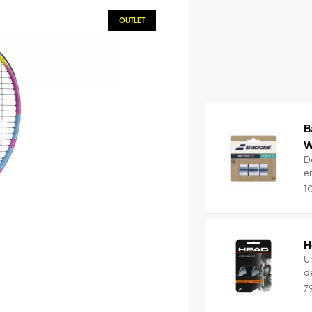
OUTLET
B
W
De
e
1
H
U
de
7