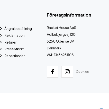
Företagsinformation
Racket House ApS
Ångra beställning
Holkebjergvej 120
Reklamation
5250 Odense SV
Returer
Danmark
Presentkort
VAT: DK36931108
Rabattkoder
Cookies