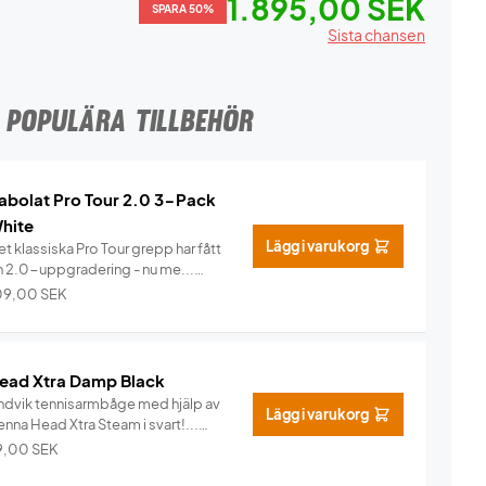
1.895,00 SEK
SPARA 50%
Sista chansen
POPULÄRA TILLBEHÖR
abolat Pro Tour 2.0 3-Pack
hite
Lägg i varukorg
t klassiska Pro Tour grepp har fått
n 2.0-uppgradering - nu me...
Info
09,00
SEK
ead Xtra Damp Black
ndvik tennisarmbåge med hjälp av
Lägg i varukorg
nna Head Xtra Steam i svart!...
Info
9,00
SEK