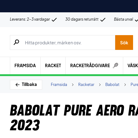
Leverans: 2-3 vardagar
30 dagars returrätt
Bästa urval
Sök efter produkter, märken osv.
Sök
FRAMSIDA
RACKET
RACKETRÅDGIVARE
VÄS
Tillbaka
Framsida
Racketar
Babolat
Pur
Babolat Pure Aero R
2023