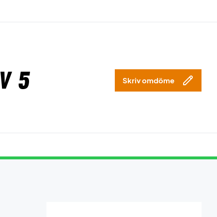
v 5
Skriv omdöme