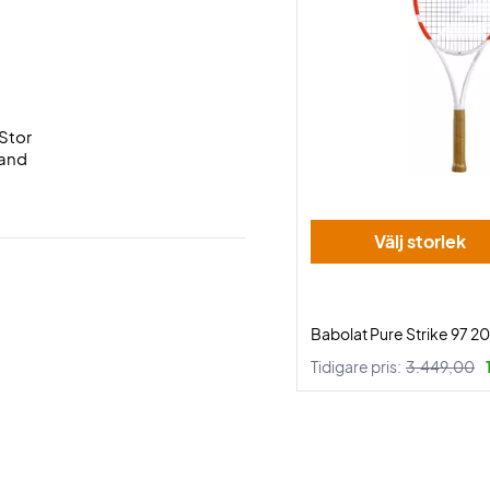
Stor
hand
Välj storlek
Babolat Pure Strike 97 2
Tidigare pris:
3.449,00