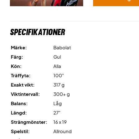
Specifikationer
Märke:
Babolat
Färg:
Gul
Kön:
Alla
Träffyta:
100"
Exakt vikt:
317 g
Viktintervall:
300+ g
Balans:
Låg
Längd:
27"
Strängmönster:
16 x 19
Spelstil:
Allround