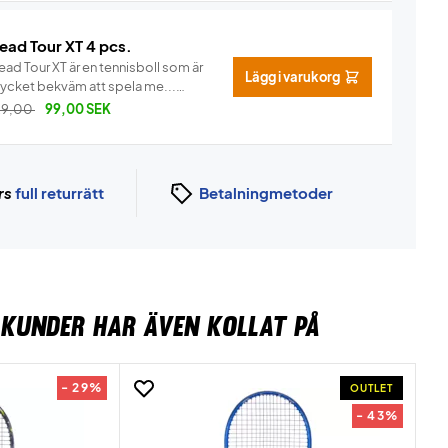
ead Tour XT 4 pcs.
ad Tour XT är en tennisboll som är
Lägg i varukorg
ycket bekväm att spela me...
Info
29,00
99,00
SEK
rs
full returrätt
Betalningmetoder
KUNDER HAR ÄVEN KOLLAT PÅ
- 29%
OUTLET
- 43%