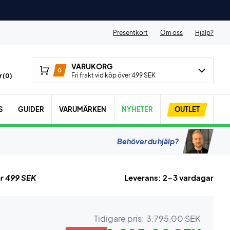
Presentkort
Om oss
Hjälp?
VARUKORG
0
Fri frakt vid köp över 499 SEK
 (
0
)
S
GUIDER
VARUMÄRKEN
NYHETER
OUTLET
Behöver du hjälp?
r 499 SEK
Leverans: 2-3 vardagar
Tidigare pris:
3.795,00 SEK