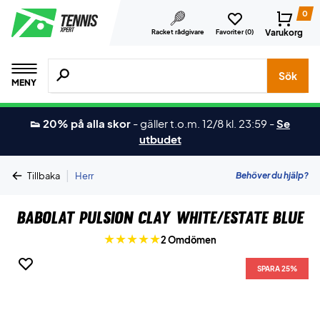
0
Varukorg
Racket rådgivare
Favoriter (
0
)
Sök efter produkter, märken osv.
Sök
MENY
👟 20% på alla skor
-
gäller t.o.m. 12/8 kl. 23:59
-
Se
utbudet
|
Behöver du hjälp?
Tillbaka
Herr
Babolat Pulsion Clay White/Estate Blue
2 Omdömen
SPARA 25%