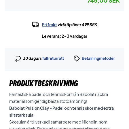
745,00 SEK
Fri frakt
vid köp över 499 SEK
Leverans: 2-3 vardagar
30 dagars
full returrätt
Betalningmetoder
PRODUKTBESKRIVNING
Fantastiska padel och tennisskor från Babolat i läckra
material som ger dig bästa stötdämpning!
Babolat Pulsion Clay - Padel och tennis skor med extra
slitstark sula
Skosulan är tillverkad i samarbete med Michelin, som
tillverkar däck.
Detta gör skorna extremt slitstarka och