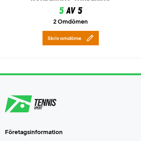
5
av 5
2 Omdömen
Skriv omdöme
Företagsinformation