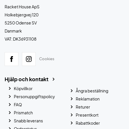
Racket House ApS
Holkebjergvej 120
5250 Odense SV
Danmark
VAT: DK36931108
Cookies
Hjälp och kontakt
Köpvillkor
Ångra beställning
Personuppgiftspolicy
Reklamation
FAQ
Returer
Prismatch
Presentkort
Snabb leverans
Rabattkoder
Orderstatus