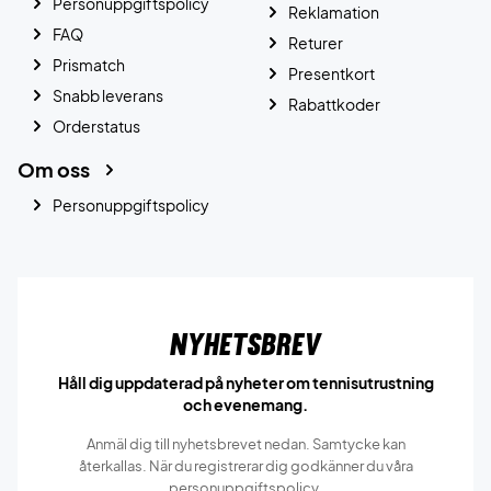
Personuppgiftspolicy
Reklamation
FAQ
Returer
Prismatch
Presentkort
Snabb leverans
Rabattkoder
Orderstatus
Om oss
Personuppgiftspolicy
Nyhetsbrev
Håll dig uppdaterad på nyheter om tennisutrustning
och evenemang.
Anmäl dig till nyhetsbrevet nedan. Samtycke kan
återkallas. När du registrerar dig godkänner du våra
personuppgiftspolicy.