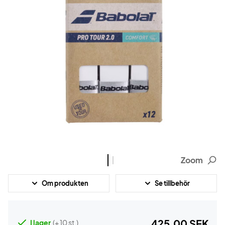
Zoom
Om produkten
Se tillbehör
425,00 SEK
I lager
(+ 10 st.)