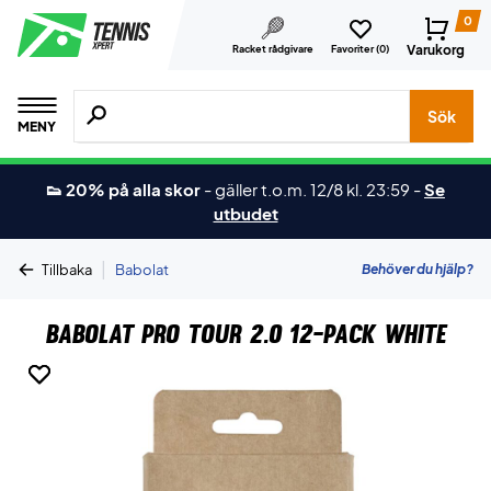
0
Varukorg
Racket rådgivare
Favoriter (
0
)
Sök efter produkter, märken osv.
Sök
MENY
👟 20% på alla skor
-
gäller t.o.m. 12/8 kl. 23:59
-
Se
utbudet
|
Behöver du hjälp?
Tillbaka
Babolat
Babolat Pro Tour 2.0 12-Pack White