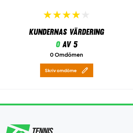
Kundernas värdering
0
av 5
0 Omdömen
Skriv omdöme