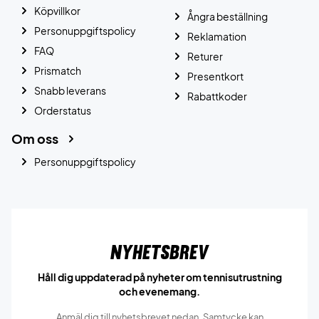
Köpvillkor
Ångra beställning
Personuppgiftspolicy
Reklamation
FAQ
Returer
Prismatch
Presentkort
Snabb leverans
Rabattkoder
Orderstatus
Om oss
Personuppgiftspolicy
Nyhetsbrev
Håll dig uppdaterad på nyheter om tennisutrustning
och evenemang.
Anmäl dig till nyhetsbrevet nedan. Samtycke kan