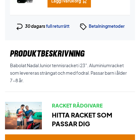
Lägg i varukorg
30 dagars
full returrätt
Betalningmetoder
PRODUKTBESKRIVNING
Babolat Nadal Junior tennisracket i 23". Aluminiumracket
som levereras strängat och med fodral. Passar barn i ålder
7-8 år.
RACKET RÅDGIVARE
HITTA RACKET SOM
PASSAR DIG