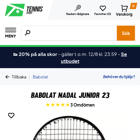
0
Varukorg
Racket rådgivare
Favoriter (
0
)
Sök efter produkter, märken osv.
Sök
MENY
👟 20% på alla skor
-
gäller t.o.m. 12/8 kl. 23:59
-
Se
utbudet
|
Behöver du hjälp?
Tillbaka
Babolat
Babolat Nadal Junior 23
3 Omdömen