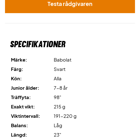
Testa rådgivaren
Specifikationer
Märke:
Babolat
Färg:
Svart
Kön:
Alla
Junior ålder:
7-8 år
Träffyta:
98"
Exakt vikt:
215 g
Viktintervall:
191-220 g
Balans:
Låg
Längd:
23"