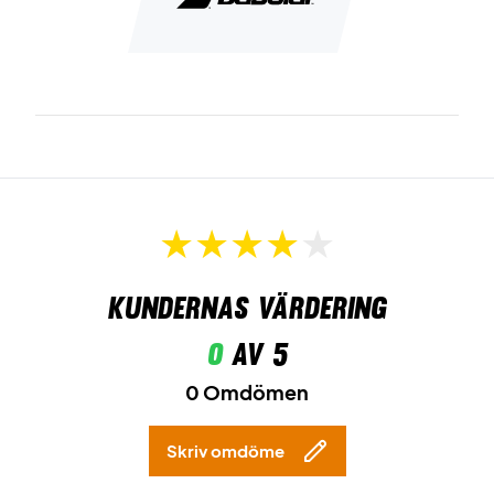
Kundernas värdering
0
av 5
0 Omdömen
Skriv omdöme