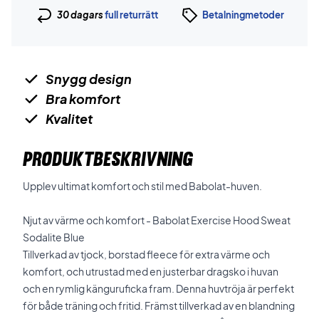
30 dagars
full returrätt
Betalningmetoder
Snygg design
Bra komfort
Kvalitet
PRODUKTBESKRIVNING
Upplev ultimat komfort och stil med Babolat-huven.
Njut av värme och komfort - Babolat Exercise Hood Sweat
Sodalite Blue
Tillverkad av tjock, borstad fleece för extra värme och
komfort, och utrustad med en justerbar dragsko i huvan
och en rymlig känguruficka fram. Denna huvtröja är perfekt
för både träning och fritid. Främst tillverkad av en blandning