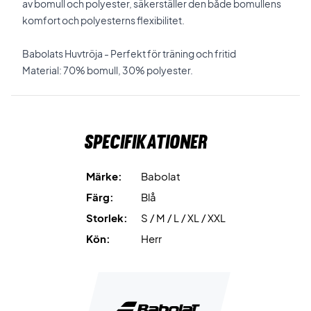
av bomull och polyester, säkerställer den både bomullens
komfort och polyesterns flexibilitet.
Babolats Huvtröja - Perfekt för träning och fritid
Material: 70% bomull, 30% polyester.
Specifikationer
Märke:
Babolat
Färg:
Blå
Storlek:
S / M / L / XL / XXL
Kön:
Herr