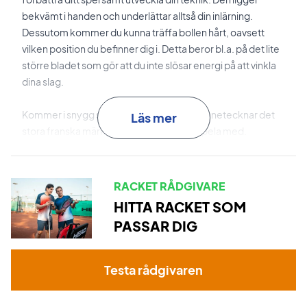
bekvämt i handen och underlättar alltså din inlärning.
Dessutom kommer du kunna träffa bollen hårt, oavsett
vilken position du befinner dig i. Detta beror bl.a. på det lite
större bladet som gör att du inte slösar energi på att vinkla
dina slag.
Kommer i snygg svart och gul färg som kännetecknar det
Läs mer
stora franska märket Babolat. Enkel att spela med.
Lätt aluminiumracket för motionärer och nybörjare
Utnyttja din fulla nybörjar och amatörpotential med denna
fina Babolatracket!
RACKET RÅDGIVARE
Levereras med heltäckande fodral.
HITTA RACKET SOM
PASSAR DIG
Levereras strängad men vi rekommenderar alltid att köpa
till en professionell strängning för endast 299 SEK- så att
din nya racket är 100% redo från start.
Testa rådgivaren
Expertrådgivning:
Till denna racket rekommenderar vi en