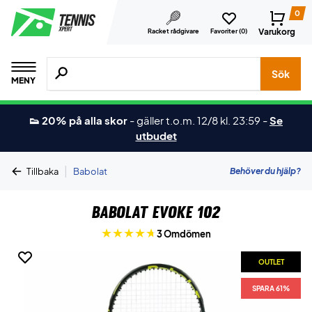
0
Varukorg
Racket rådgivare
Favoriter (
0
)
Sök efter produkter, märken osv.
Sök
MENY
👟 20% på alla skor
-
gäller t.o.m. 12/8 kl. 23:59
-
Se
utbudet
|
Behöver du hjälp?
Tillbaka
Babolat
Babolat Evoke 102
3 Omdömen
OUTLET
SPARA 61%