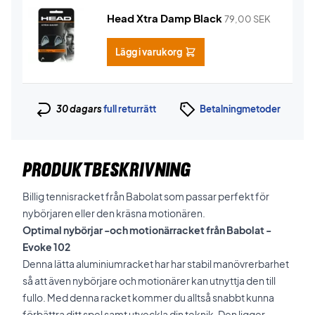
Head Xtra Damp Black
79,00
SEK
Lägg i varukorg
30 dagars
full returrätt
Betalningmetoder
PRODUKTBESKRIVNING
Billig tennisracket från Babolat som passar perfekt för
nybörjaren eller den kräsna motionären.
Optimal nybörjar -och motionärracket från Babolat -
Evoke 102
Denna lätta aluminiumracket har har stabil manövrerbarhet
så att även nybörjare och motionärer kan utnyttja den till
fullo. Med denna racket kommer du alltså snabbt kunna
förbättra ditt spel samt utveckla din teknik. Den ligger