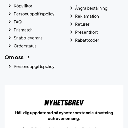
Köpvillkor
Ångra beställning
Personuppgiftspolicy
Reklamation
FAQ
Returer
Prismatch
Presentkort
Snabb leverans
Rabattkoder
Orderstatus
Om oss
Personuppgiftspolicy
Nyhetsbrev
Håll dig uppdaterad på nyheter om tennisutrustning
och evenemang.