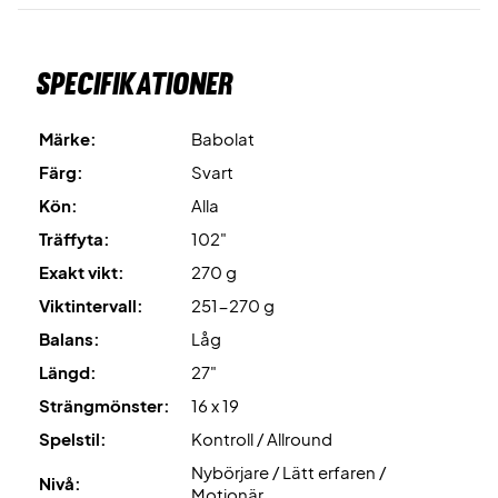
strängning med Babolat RPM Blast och 24 kg.
OBS: Det är ingen reklamationsrätt på originalt grepp på
Specifikationer
denna racket. Vi rekommenderar att byta grepp/overgip
direkt.
Märke:
Babolat
Färg:
Svart
Kön:
Alla
Träffyta:
102"
Exakt vikt:
270 g
Viktintervall:
251-270 g
Balans:
Låg
Längd:
27"
Strängmönster:
16 x 19
Spelstil:
Kontroll / Allround
Nybörjare / Lätt erfaren /
Nivå:
Motionär