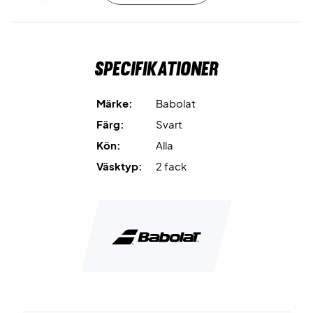
Material: 100 % återvunnen polyester.
Kapacitet: 40 liter.
Mått: 80 x 31 x 19 cm.
Specifikationer
Märke:
Babolat
Färg:
Svart
Kön:
Alla
Väsktyp:
2 fack