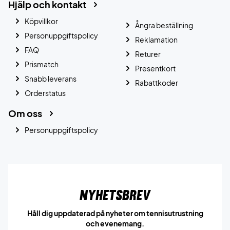
Hjälp och kontakt
Köpvillkor
Ångra beställning
Personuppgiftspolicy
Reklamation
FAQ
Returer
Prismatch
Presentkort
Snabb leverans
Rabattkoder
Orderstatus
Om oss
Personuppgiftspolicy
Nyhetsbrev
Håll dig uppdaterad på nyheter om tennisutrustning
och evenemang.