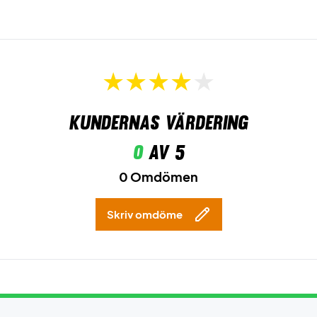
Kundernas värdering
0
av 5
0 Omdömen
Skriv omdöme