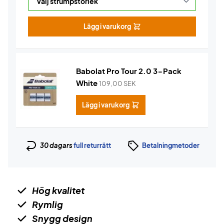
Lägg i varukorg
Babolat Pro Tour 2.0 3-Pack
White
109,00
SEK
Lägg i varukorg
30 dagars
full returrätt
Betalningmetoder
Hög kvalitet
Rymlig
Snygg design