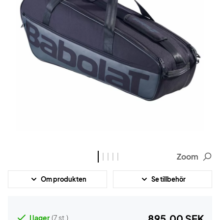
Zoom
Om produkten
Se tillbehör
895,00 SEK
I lager
(7 st.)