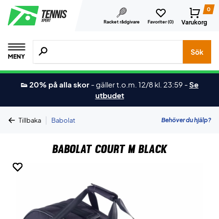
0
Varukorg
Racket rådgivare
Favoriter (
0
)
Sök efter produkter, märken osv.
Sök
MENY
👟 20% på alla skor
-
gäller t.o.m. 12/8 kl. 23:59
-
Se
utbudet
|
Behöver du hjälp?
Tillbaka
Babolat
Babolat Court M Black