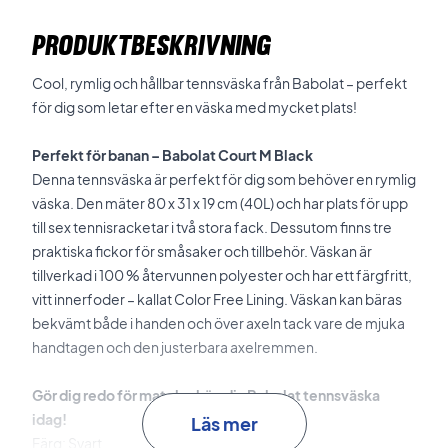
PRODUKTBESKRIVNING
Cool, rymlig och hållbar tennsväska från Babolat – perfekt
för dig som letar efter en väska med mycket plats!
Perfekt för banan – Babolat Court M Black
Denna tennsväska är perfekt för dig som behöver en rymlig
väska. Den mäter 80 x 31 x 19 cm (40L) och har plats för upp
till sex tennisracketar i två stora fack. Dessutom finns tre
praktiska fickor för småsaker och tillbehör. Väskan är
tillverkad i 100 % återvunnen polyester och har ett färgfritt,
vitt innerfoder – kallat Color Free Lining. Väskan kan bäras
bekvämt både i handen och över axeln tack vare de mjuka
handtagen och den justerbara axelremmen.
Gör dig redo för match – köp din Babolat tennsväska
idag!
Läs mer
Färg: Svart.