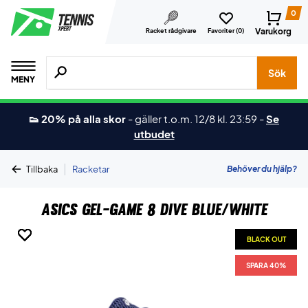
0
Varukorg
Racket rådgivare
Favoriter (
0
)
Sök efter produkter, märken osv.
Sök
MENY
👟 20% på alla skor
-
gäller t.o.m. 12/8 kl. 23:59
-
Se
utbudet
|
Behöver du hjälp?
Tillbaka
Racketar
Asics Gel-Game 8 Dive Blue/White
BLACK OUT
BLACK OUT
BLACK OUT
BLACK OUT
BLACK OUT
SPARA 40%
SPARA 40%
SPARA 40%
SPARA 40%
SPARA 40%