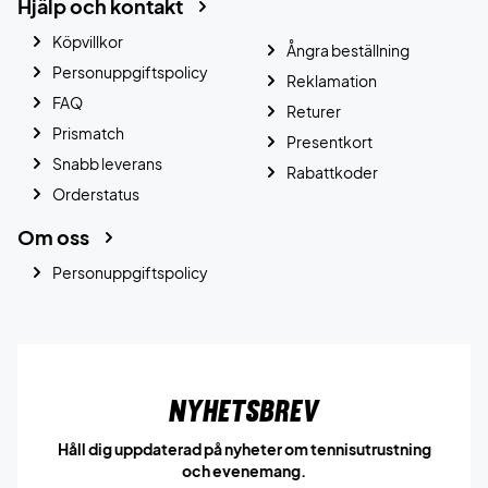
Hjälp och kontakt
Köpvillkor
Ångra beställning
Personuppgiftspolicy
Reklamation
FAQ
Returer
Prismatch
Presentkort
Snabb leverans
Rabattkoder
Orderstatus
Om oss
Personuppgiftspolicy
Nyhetsbrev
Håll dig uppdaterad på nyheter om tennisutrustning
och evenemang.