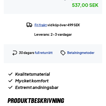
537,00 SEK
Fri frakt
vid köp över 499 SEK
Leverans: 2-3 vardagar
30 dagars
full returrätt
Betalningmetoder
Kvalitetsmaterial
Mycket komfort
Extremt andningsbar
PRODUKTBESKRIVNING