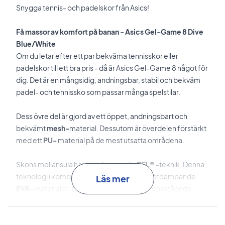
Snygga tennis- och padelskor från Asics!
Få massor av komfort på banan -
Asics Gel-Game 8 Dive
Blue/White
Om du letar efter ett par bekväma tennisskor eller
padelskor till ett bra pris - då är Asics Gel-Game 8 något för
dig. Det är en mångsidig, andningsbar, stabil och bekväm
padel- och tennissko som passar många spelstilar.
Dess övre del är gjord av ett öppet, andningsbart och
bekvämt
mesh-
material. Dessutom är överdelen förstärkt
med ett
PU-
material på de mest utsatta områdena.
Skons mellansula har stötdämpande
GEL®
-teknik. Denna
teknologi i kombination med det mjuka, stötdämpande
Läs mer
EVA
-materialet i mellansulan säkerställer enastående
komfort på banan
Slutligen har
Trusstic System®
-tekniken införlivats i skon.