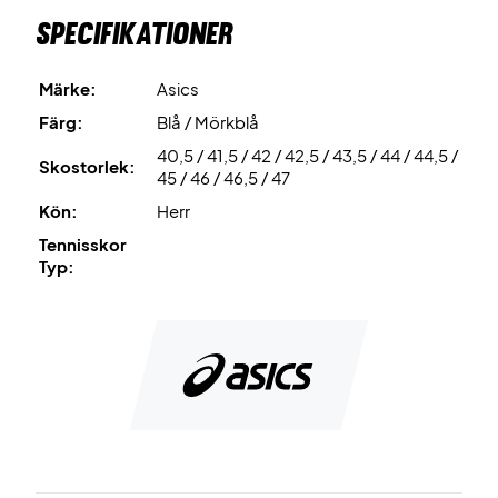
Specifikationer
Detta är en stabilisator som är placerad i
mellanfotsområdet, vilket ger utmärkt stabilitet på banan.
Märke:
Asics
Mycket komfort för pengarna - köp ett par idag!
Färg:
Blå / Mörkblå
Färg: Mörkblå, blå och vit.
40,5 / 41,5 / 42 / 42,5 / 43,5 / 44 / 44,5 /
Skostorlek:
45 / 46 / 46,5 / 47
Kön:
Herr
Tennisskor
Typ: