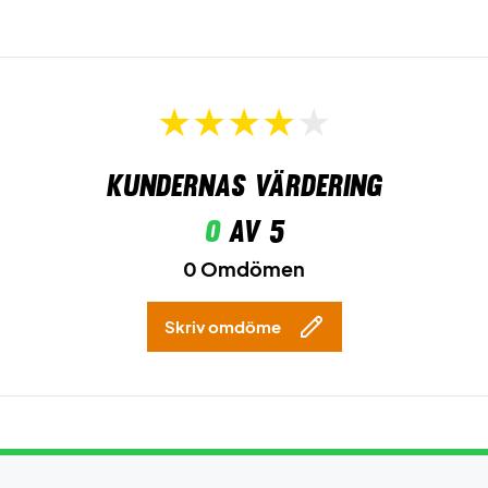
Kundernas värdering
0
av 5
0 Omdömen
Skriv omdöme