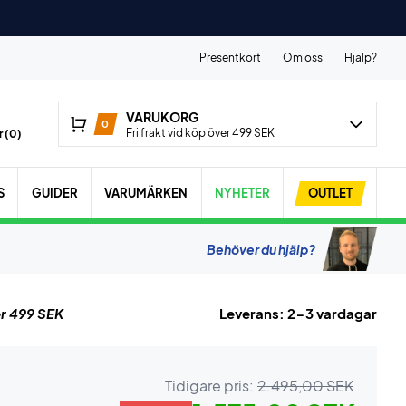
Presentkort
Om oss
Hjälp?
VARUKORG
0
Fri frakt vid köp över 499 SEK
 (
0
)
S
GUIDER
VARUMÄRKEN
NYHETER
OUTLET
Behöver du hjälp?
r 499 SEK
Leverans: 2-3 vardagar
Tidigare pris:
2.495,00 SEK