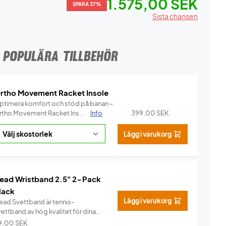
1.575,00 SEK
SPARA 37%
Sista chansen
POPULÄRA TILLBEHÖR
rtho Movement Racket Insole
ptimera komfort och stöd på banan –
rtho Movement Racket Ins...
Info
399,00
SEK
Lägg i varukorg
ead Wristband 2.5" 2-Pack
lack
Lägg i varukorg
ead Svettband är tennis-
ettband av hög kvalitet för dina
n...
Info
9,00
SEK