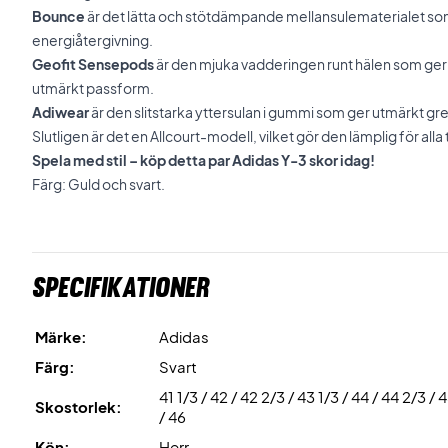
Bounce
är det lätta och stötdämpande mellansulematerialet s
energiåtergivning.
Geofit Sensepods
är den mjuka vadderingen runt hälen som ger 
utmärkt passform.
Adiwear
är den slitstarka yttersulan i gummi som ger utmärkt gre
Slutligen är det en Allcourt-modell, vilket gör den lämplig för all
Spela med stil – köp detta par Adidas Y-3 skor idag!
Färg: Guld och svart.
Specifikationer
Märke:
Adidas
Färg:
Svart
41 1/3 / 42 / 42 2/3 / 43 1/3 / 44 / 44 2/3 / 
Skostorlek:
/ 46
Kön:
Herr