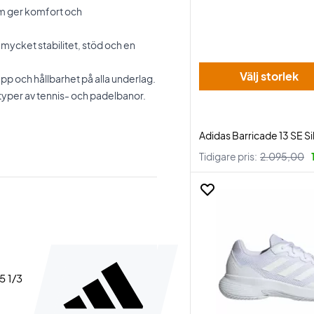
om ger komfort och
mycket stabilitet, stöd och en
Välj storlek
pp och hållbarhet på alla underlag.
a typer av tennis- och padelbanor.
Adidas Barricade 13 SE Sil
Tidigare pris:
2.095,00
45 1/3