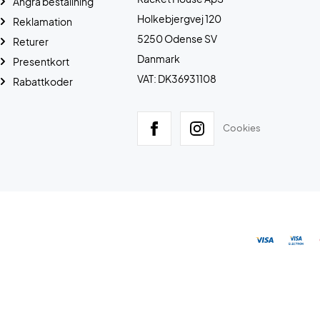
Ångra beställning
Holkebjergvej 120
Reklamation
5250 Odense SV
Returer
Danmark
Presentkort
VAT: DK36931108
Rabattkoder
Cookies