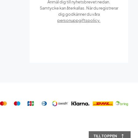
Anmäl dig till nyhetsbrevet nedan.
Samtycke kan återkallas. När du registrerar
dig godkänner du våra
personuppgiftspolicy.
TILL TOPPEN