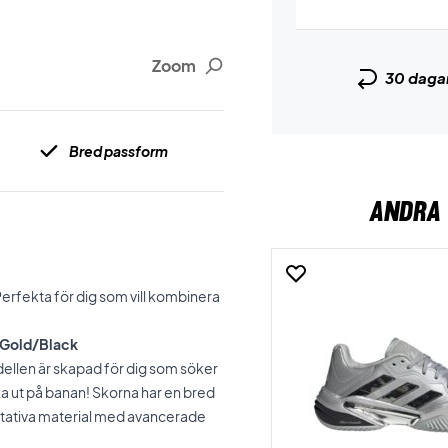
Zoom
30 daga
Bred passform
ANDRA 
Perfekta för dig som vill kombinera
e Gold/Black
ellen är skapad för dig som söker
ka ut på banan! Skorna har en bred
itativa material med avancerade