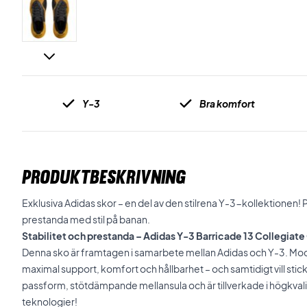
Y-3
Bra komfort
PRODUKTBESKRIVNING
Exklusiva Adidas skor – en del av den stilrena Y-3-kollektionen! 
prestanda med stil på banan.
Stabilitet och prestanda – Adidas Y-3 Barricade 13 Collegiat
Denna sko är framtagen i samarbete mellan Adidas och Y-3. Mod
maximal support, komfort och hållbarhet – och samtidigt vill stic
passform, stötdämpande mellansula och är tillverkade i högkval
teknologier!