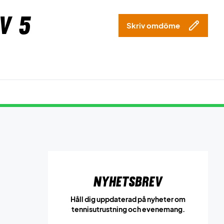
v 5
Skriv omdöme
Nyhetsbrev
Håll dig uppdaterad på nyheter om
tennisutrustning och evenemang.