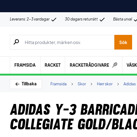
Leverans: 2-3 vardagar
30 dagars returrätt
Bästa urval
Sök efter produkter, märken osv.
Sök
FRAMSIDA
RACKET
RACKETRÅDGIVARE
VÄS
Tillbaka
Framsida
Skor
Herr skor
Adidas
Adidas Y-3 Barricad
Collegiate Gold/Bla