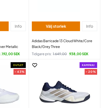
Info
Välj storlek
Info
Adidas Barricade 13 Cloud White/Core
ver Metallic
Black/Grey Three
1.192,00 SEK
Tidigare pris:
1.649,00
938,00 SEK
OUTLET
KAMPANJ
- 43%
- 20%