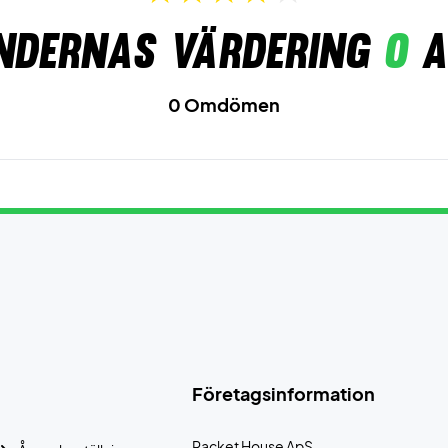
ndernas värdering
0
a
0 Omdömen
Företagsinformation
Racket House ApS