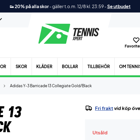
👟 20% på alla skor
-
gäller t.o.m. 12/8 kl. 23:59
-
Se utbudet
Favoriter
KOR
SKOR
KLÄDER
BOLLAR
TILLBEHÖR
OM TENNI
Adidas Y-3 Barricade 13 Collegiate Gold/Black
e 13
Fri frakt
vid köp öve
ck
Utsåld