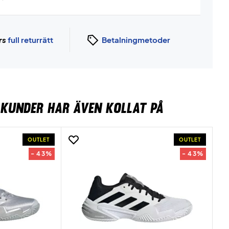
rs
full returrätt
Betalningmetoder
KUNDER HAR ÄVEN KOLLAT PÅ
OUTLET
OUTLET
- 43%
- 43%