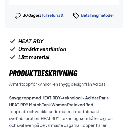
30 dagars
full returrätt
Betalningmetoder
HEAT.RDY
Utmärkt ventilation
Lätt material
PRODUKTBESKRIVNING
Ärmfri topp för kvinnor i en snygg design från Adidas.
Snygg topp med HEAT.RDY-teknologi - Adidas Paris
HEAT.RDY Match Tank Women Preloved Red.
Topp i lätt och ventilerande material med utmärkt
svettabsorption. HEAT.RDY-teknologi som håller dig torr
och sval även på de varmaste dagarna. Toppen har en