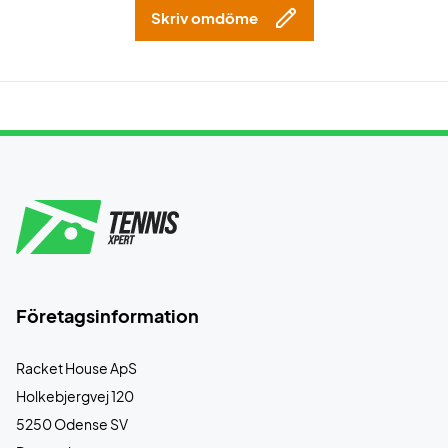
Skriv omdöme
Företagsinformation
Racket House ApS
Holkebjergvej 120
5250 Odense SV