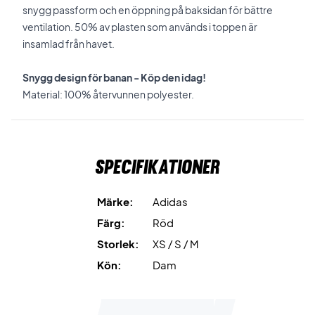
snygg passform och en öppning på baksidan för bättre
ventilation. 50% av plasten som används i toppen är
insamlad från havet.
Snygg design för banan - Köp den idag!
Material: 100% återvunnen polyester.
Specifikationer
Märke:
Adidas
Färg:
Röd
Storlek:
XS / S / M
Kön:
Dam