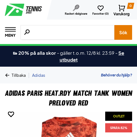
0
Varukorg
Racket rådgivare
Favoriter (
0
)
Sök efter produkter, märken osv.
Sök
MENY
👟 20% på alla skor
-
gäller t.o.m. 12/8 kl. 23:59
-
Se
utbudet
|
Behöver du hjälp?
Tillbaka
Adidas
Adidas Paris HEAT.RDY Match Tank Women
Preloved Red
OUTLET
OUTLET
OUTLET
OUTLET
OUTLET
OUTLET
OUTLET
OUTLET
SPARA 82%
SPARA 82%
SPARA 82%
SPARA 82%
SPARA 82%
SPARA 82%
SPARA 82%
SPARA 82%