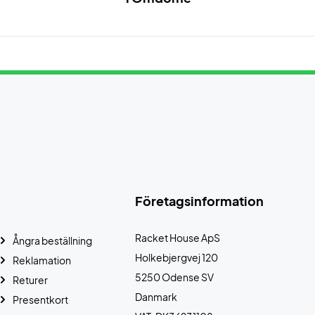
Företagsinformation
Racket House ApS
Ångra beställning
Holkebjergvej 120
Reklamation
5250 Odense SV
Returer
Danmark
Presentkort