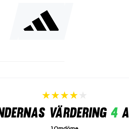
ndernas värdering
4
a
1 Omdöme