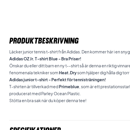
PRODUKTBESKRIVNING
Läcker junior tennis t-shirt från Adidas. Den kommer här i en sny
Adidas OZ Jr. T-shirt Blue - Bra Priser!
Önskar du eller ditt barn en ny t--shirt så är denna en riktig vin
fenomenala tekniker som
Heat.Dry
som hjälper dig hålla dig torr i
Adidas junior t-shirt - Perfekt för tennisträningen!
T-shirten är tillverkad med
Primeblue
, som är ett prestationsstar
producerat med Parley Ocean Plastic.
Stötta en bra sak när du köper denna tee!