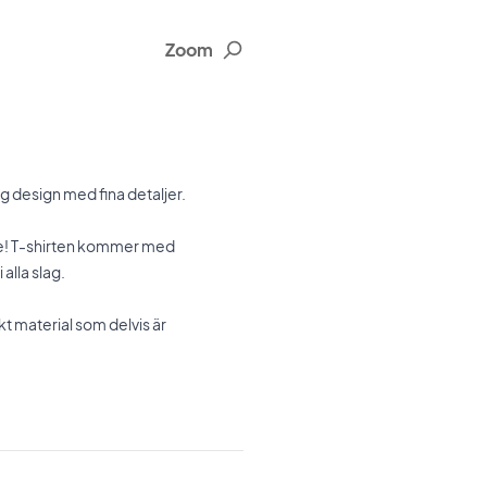
Zoom
gg design med fina detaljer.
nare! T-shirten kommer med
 alla slag.
kt material som delvis är