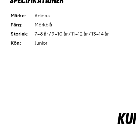
Specifikationer
Märke:
Adidas
Färg:
Mörkblå
Storlek:
7-8 år / 9-10 år / 11-12 år / 13-14 år
Kön:
Junior
Ku