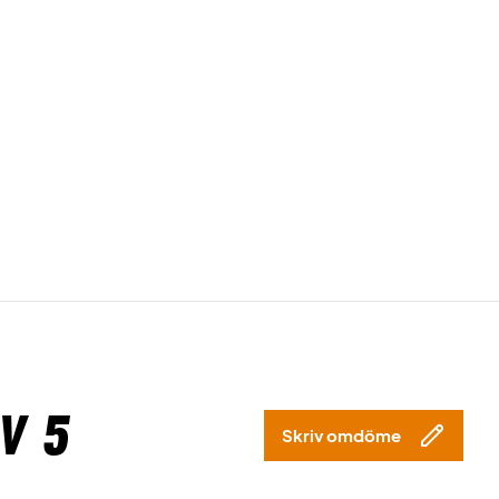
v 5
Skriv omdöme