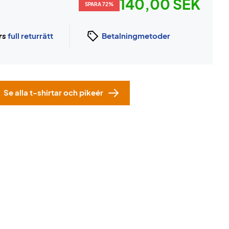
140,00 SEK
SPARA 72%
rs
full returrätt
Betalningmetoder
Se alla t-shirtar och pikeér