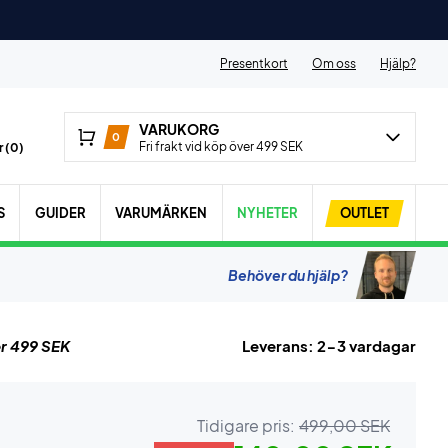
Presentkort
Om oss
Hjälp?
VARUKORG
0
Fri frakt vid köp över 499 SEK
 (
0
)
S
GUIDER
VARUMÄRKEN
NYHETER
OUTLET
Behöver du hjälp?
r 499 SEK
Leverans: 2-3 vardagar
Tidigare pris:
499,00 SEK