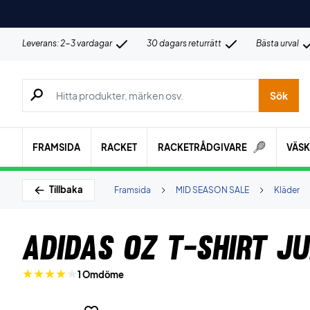
Leverans: 2-3 vardagar
30 dagars returrätt
Bästa urval
Sök efter produkter, märken osv.
Sök
FRAMSIDA
RACKET
RACKETRÅDGIVARE
VÄS
Tillbaka
Framsida
MID SEASON SALE
Kläder
Adidas OZ T-shirt Ju
1 Omdöme