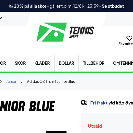
👟 20% på alla skor
-
gäller t.o.m. 12/8 kl. 23:59
-
Se utbudet
Favoriter
KOR
SKOR
KLÄDER
BOLLAR
TILLBEHÖR
OM TENNI
Junior
Adidas OZ T-shirt Junior Blue
nior Blue
Fri frakt
vid köp öve
Utsåld