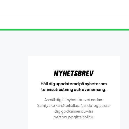
Nyhetsbrev
Håll dig uppdaterad på nyheter om
tennisutrustning och evenemang.
Anmäl dig till nyhetsbrevet nedan.
Samtycke kan återkallas. När du registrerar
dig godkänner du våra
personuppgiftspolicy.