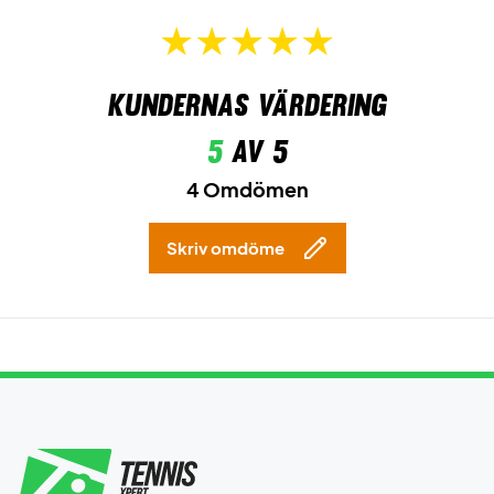
Kundernas värdering
5
av 5
4 Omdömen
Skriv omdöme