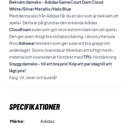
Bekväm damsko - Adidas GameCourt Dam Cloud
White/Silver Metallic/Halo Blue
Med denna sko från Adidas får du en sko som är bekväm att
spela i. Detta är på grund av den erkända Adidas
Cloudfoam
sulan som gör skon extremt bekväm att spela i.
Den ger även riktigt bra stötabsorbering. I skons yttersula
finns
Adiwear
tekniken som ger sulan ett bra grepp om
underlaget. Skons ovansida är tillverkat i ett luftigt mesh-
material och ovansidan är förstärkt med
TPU
-förstärkning.
Snygg damsko - till ett bra pris! Köp ett par idag till ett
lågt pris!
Färg: Vit, silver och ljusblå!
Specifikationer
Märke:
Adidas