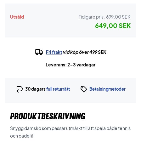
Utsåld
Tidigare pris:
699,00 SEK
649,00 SEK
Fri frakt
vid köp över 499 SEK
Leverans: 2-3 vardagar
30 dagars
full returrätt
Betalningmetoder
PRODUKTBESKRIVNING
Snygg damsko som passar utmärkt till att spela både tennis
och padel i!