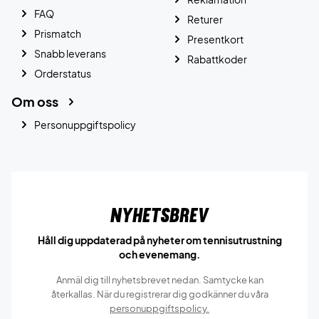
FAQ
Returer
Prismatch
Presentkort
Snabb leverans
Rabattkoder
Orderstatus
Om oss
Personuppgiftspolicy
Nyhetsbrev
Håll dig uppdaterad på nyheter om tennisutrustning
och evenemang.
Anmäl dig till nyhetsbrevet nedan. Samtycke kan
återkallas. När du registrerar dig godkänner du våra
personuppgiftspolicy.