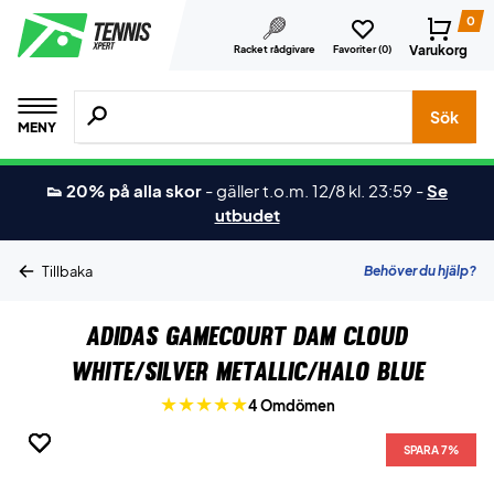
0
Varukorg
Racket rådgivare
Favoriter (
0
)
Sök efter produkter, märken osv.
Sök
MENY
👟 20% på alla skor
-
gäller t.o.m. 12/8 kl. 23:59
-
Se
utbudet
Behöver du hjälp?
Tillbaka
Adidas GameCourt Dam Cloud
White/Silver Metallic/Halo Blue
4 Omdömen
SPARA 7%
SPARA 7%
SPARA 7%
SPARA 7%