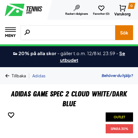
0
Varukorg
Racket rådgivare
Favoriter (
0
)
Sök efter produkter, märken osv.
Sök
MENY
👟 20% på alla skor
-
gäller t.o.m. 12/8 kl. 23:59
-
Se
utbudet
|
Behöver du hjälp?
Tillbaka
Adidas
Adidas Game Spec 2 Cloud White/Dark
Blue
OUTLET
OUTLET
OUTLET
OUTLET
OUTLET
OUTLET
SPARA 30%
SPARA 30%
SPARA 30%
SPARA 30%
SPARA 30%
SPARA 30%