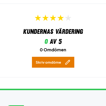
Kundernas värdering
0
av 5
0 Omdömen
Skriv omdöme