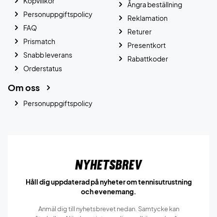
Köpvillkor
Ångra beställning
Personuppgiftspolicy
Reklamation
FAQ
Returer
Prismatch
Presentkort
Snabb leverans
Rabattkoder
Orderstatus
Om oss
Personuppgiftspolicy
Nyhetsbrev
Håll dig uppdaterad på nyheter om tennisutrustning
och evenemang.
Anmäl dig till nyhetsbrevet nedan. Samtycke kan