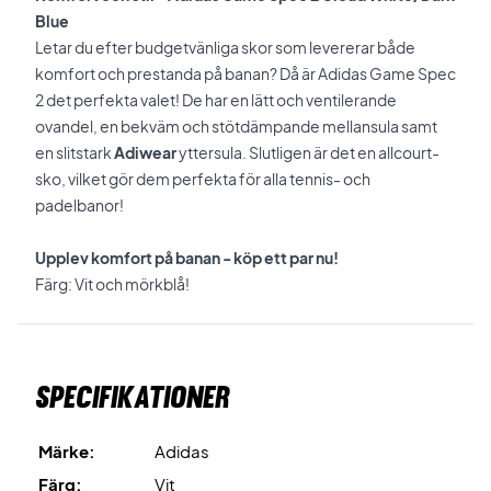
Blue
Letar du efter budgetvänliga skor som levererar både
komfort och prestanda på banan? Då är Adidas Game Spec
2 det perfekta valet! De har en lätt och ventilerande
ovandel, en bekväm och stötdämpande mellansula samt
en slitstark
Adiwear
yttersula. Slutligen är det en allcourt-
sko, vilket gör dem perfekta för alla tennis- och
padelbanor!
Upplev komfort på banan - köp ett par nu!
Färg: Vit och mörkblå!
Specifikationer
Märke:
Adidas
Färg:
Vit