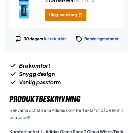
2 Go Refresh
119,00
SEK
Lägg i varukorg
30 dagars
full returrätt
Betalningmetoder
Bra komfort
Snygg design
Vanlig passform
PRODUKTBESKRIVNING
Bekväma och stilrena Adidas skor! Perfekta för både tennis
och padel!
Komfort och stil - Adidas Game Spec 2 Cloud White/Dark