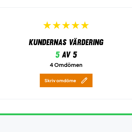
Kundernas värdering
5
av 5
4 Omdömen
Skriv omdöme