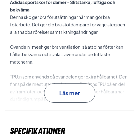
Adidas sportskor för damer - Slitstarka, luftiga och
bekväma
Denna sko ger bra förutsättningar när man gör bra
fotarbete. Det ger dig bra stötdämpare för varje steg och
alla snabba rörelser samt riktningsändringar.
Ovandeln i mesh ger bra ventilation, så att dina fötter kan
hållas bekväma och svala – även under de tuffaste
matcherna.
TPU:n som används på ovandelen ger extra hållbarhet. Den
finns på de mest utsatta platserna. Det finns TPU på en del
av framfoten och insidan. Detta gör dem mer hållbara när
Läs mer
du rör dig runt på banan.
Skon har en hög klackkappa som ger extra stabilitet till dina
hälsenor.
Specifikationer
Den har en flexibel Bounce-mellansula som ger dig bra