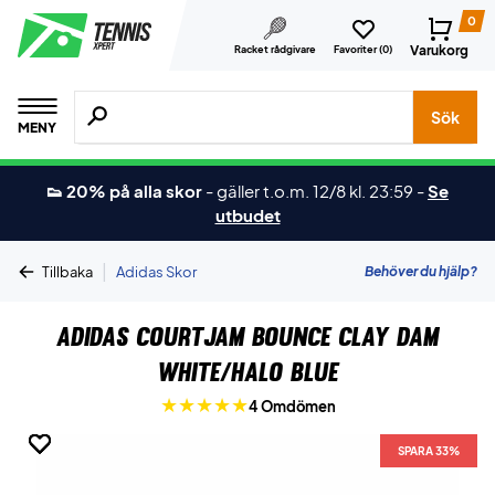
0
Varukorg
Racket rådgivare
Favoriter (
0
)
Sök efter produkter, märken osv.
Sök
MENY
👟 20% på alla skor
-
gäller t.o.m. 12/8 kl. 23:59
-
Se
utbudet
|
Behöver du hjälp?
Tillbaka
Adidas Skor
Adidas CourtJam Bounce Clay Dam
White/Halo Blue
4 Omdömen
SPARA 33%
SPARA 33%
SPARA 33%
SPARA 33%
SPARA 33%
SPARA 33%
SPARA 33%