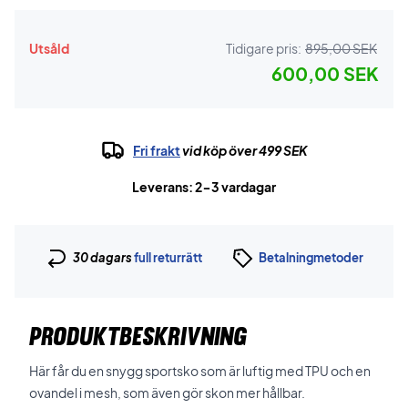
Utsåld
Tidigare pris:
895,00 SEK
600,00 SEK
Fri frakt
vid köp över 499 SEK
Leverans: 2-3 vardagar
30 dagars
full returrätt
Betalningmetoder
PRODUKTBESKRIVNING
Här får du en snygg sportsko som är luftig med TPU och en
ovandel i mesh, som även gör skon mer hållbar.