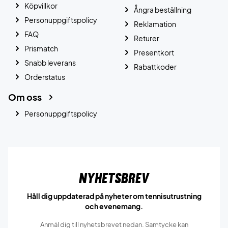
Köpvillkor
Ångra beställning
Personuppgiftspolicy
Reklamation
FAQ
Returer
Prismatch
Presentkort
Snabb leverans
Rabattkoder
Orderstatus
Om oss
Personuppgiftspolicy
Nyhetsbrev
Håll dig uppdaterad på nyheter om tennisutrustning
och evenemang.
Anmäl dig till nyhetsbrevet nedan. Samtycke kan