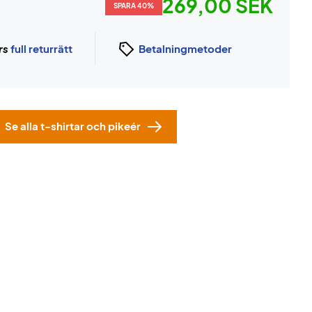
269,00 SEK
SPARA 40%
rs
full returrätt
Betalningmetoder
Se alla t-shirtar och pikeér