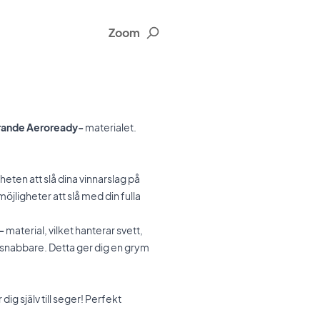
Zoom
rande Aeroready-
materialet.
heten att slå dina vinnarslag på
jligheter att slå med din fulla
-
material, vilket hanterar svett,
r snabbare.
Detta ger dig en grym
ig själv till seger!
Perfekt