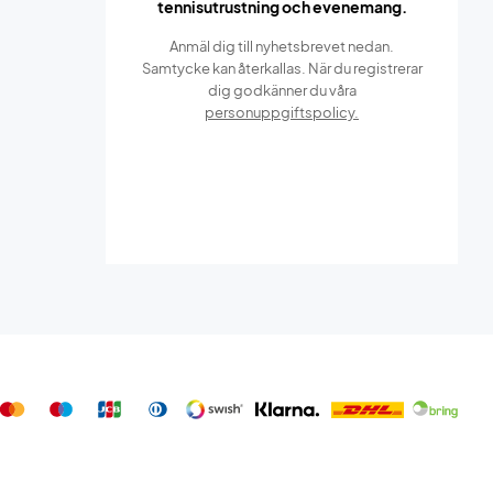
tennisutrustning och evenemang.
Anmäl dig till nyhetsbrevet nedan.
Samtycke kan återkallas. När du registrerar
dig godkänner du våra
personuppgiftspolicy.