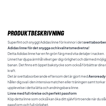
PRODUKTBESKRIVNING
Superfint och snyggt Adidas linne för kvinnor i det
svettabsorbe
Adidas linne för det snygga och kvalitetsmedvetna!
Detta Adidas linne har en fin grön färg med vita detaljer i nacken.
Linnet har djupa ärmhål vilket ger dig rörlighet och därmed möjlig
banan. Det finns ett öppet bakstycke som också förbättrar dina mö
kraft.
Det är svettabsorberande eftersom det är gjort med
Aeroready
håller dig sval i den intensiva matchen eller träningen samt torka
upplevelse i detta lätta och andningsbara linne.
Linne med full rörelse och perfekt passform
Köp detta linne som också kan öka ditt självförtroende när du slår d
passform och full rörlighet.