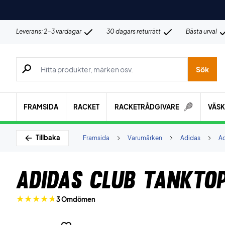
Leverans: 2-3 vardagar
30 dagars returrätt
Bästa urval
Sök efter produkter, märken osv.
Sök
FRAMSIDA
RACKET
RACKETRÅDGIVARE
VÄS
Tillbaka
Framsida
Varumärken
Adidas
Ad
Adidas Club Tankto
3 Omdömen