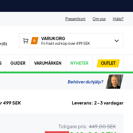
Presentkort
Om oss
Hjälp?
VARUKORG
0
Fri frakt vid köp över 499 SEK
 (
0
)
S
GUIDER
VARUMÄRKEN
NYHETER
OUTLET
Behöver du hjälp?
r 499 SEK
Leverans: 2-3 vardagar
Tidigare pris:
449,00 SEK