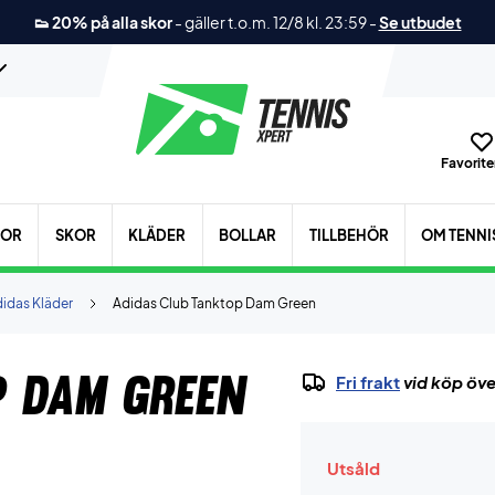
👟 20% på alla skor
-
gäller t.o.m. 12/8 kl. 23:59
-
Se utbudet
Favoriter
KOR
SKOR
KLÄDER
BOLLAR
TILLBEHÖR
OM TENNI
idas Kläder
Adidas Club Tanktop Dam Green
p Dam Green
Fri frakt
vid köp öve
Utsåld