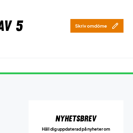
av 5
Skriv omdöme
Nyhetsbrev
Håll dig uppdaterad på nyheter om