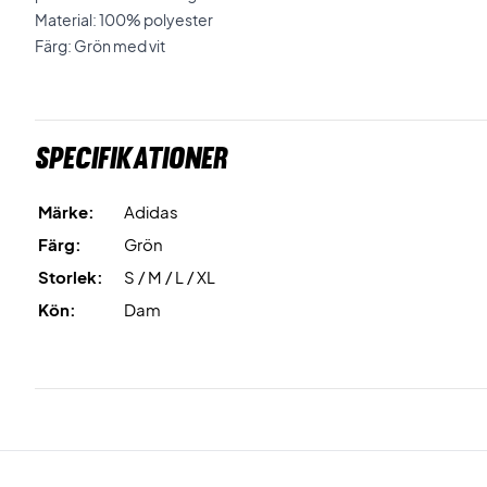
Material: 100% polyester
Färg: Grön med vit
Specifikationer
Märke:
Adidas
Färg:
Grön
Storlek:
S / M / L / XL
Kön:
Dam