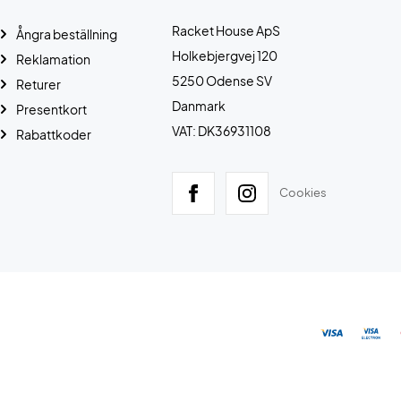
Racket House ApS
Ångra beställning
Holkebjergvej 120
Reklamation
5250 Odense SV
Returer
Danmark
Presentkort
VAT: DK36931108
Rabattkoder
Cookies