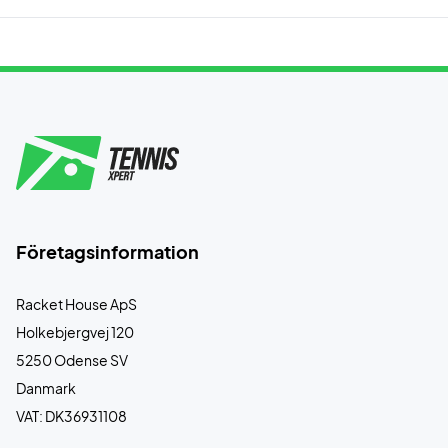
Företagsinformation
Racket House ApS
Holkebjergvej 120
5250 Odense SV
Danmark
VAT: DK36931108