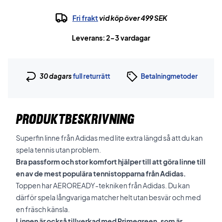
Fri frakt
vid köp över 499 SEK
Leverans: 2-3 vardagar
30 dagars
full returrätt
Betalningmetoder
PRODUKTBESKRIVNING
Superfin linne från Adidas med lite extra längd så att du kan
spela tennis utan problem.
Bra passform och stor komfort hjälper till att göra linne till
en av de mest populära tennistopparna från Adidas.
Toppen har AEROREADY-tekniken från Adidas.
Du kan
därför spela långvariga matcher helt utan besvär och med
en fräsch känsla.
Linnen är också tillverkad med Primegreen, som är