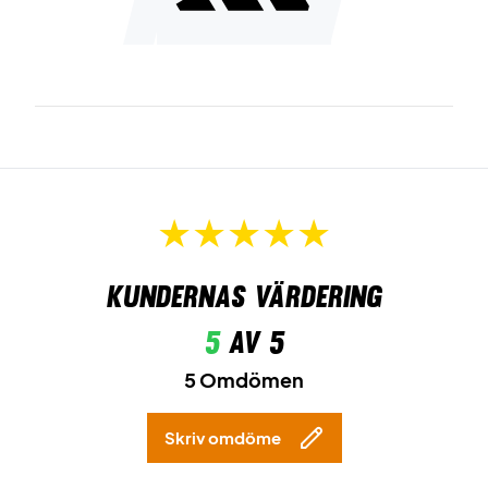
Kundernas värdering
5
av 5
5 Omdömen
Skriv omdöme