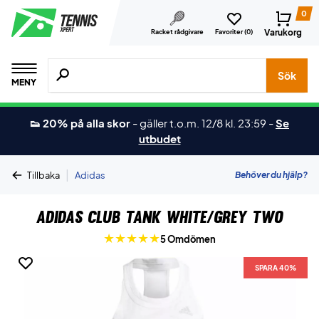
0
Varukorg
Racket rådgivare
Favoriter (
0
)
Sök efter produkter, märken osv.
Sök
MENY
👟 20% på alla skor
-
gäller t.o.m. 12/8 kl. 23:59
-
Se
utbudet
|
Behöver du hjälp?
Tillbaka
Adidas
Adidas Club Tank White/Grey Two
5 Omdömen
SPARA 40%