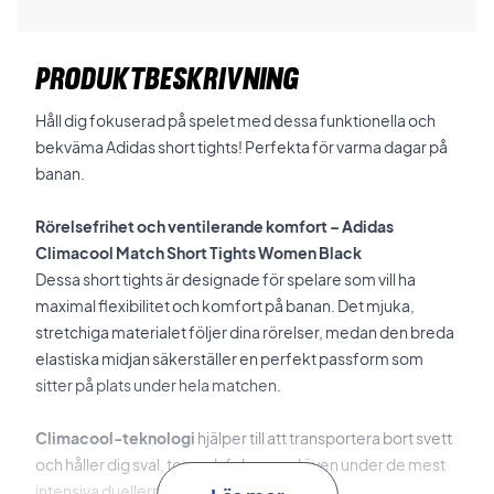
PRODUKTBESKRIVNING
Håll dig fokuserad på spelet med dessa funktionella och
bekväma Adidas short tights! Perfekta för varma dagar på
banan.
Rörelsefrihet och ventilerande komfort – Adidas
Climacool Match Short Tights Women Black
Dessa short tights är designade för spelare som vill ha
maximal flexibilitet och komfort på banan. Det mjuka,
stretchiga materialet följer dina rörelser, medan den breda
elastiska midjan säkerställer en perfekt passform som
sitter på plats under hela matchen.
Climacool-teknologi
hjälper till att transportera bort svett
och håller dig sval, torr och fokuserad även under de mest
intensiva duellerna.