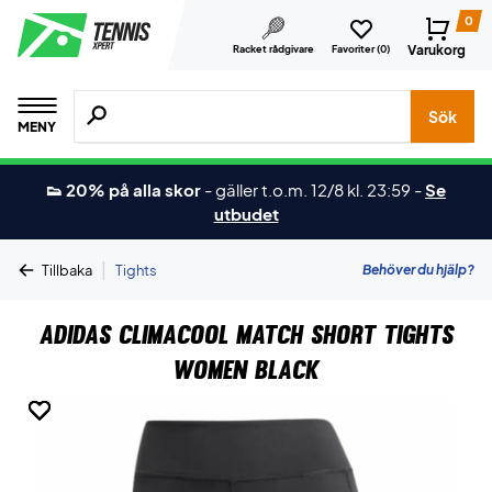
0
Varukorg
Racket rådgivare
Favoriter (
0
)
Sök efter produkter, märken osv.
Sök
MENY
👟 20% på alla skor
-
gäller t.o.m. 12/8 kl. 23:59
-
Se
utbudet
|
Behöver du hjälp?
Tillbaka
Tights
Adidas Climacool Match Short Tights
Women Black