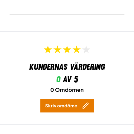
Kundernas värdering
0
av 5
0 Omdömen
Skriv omdöme