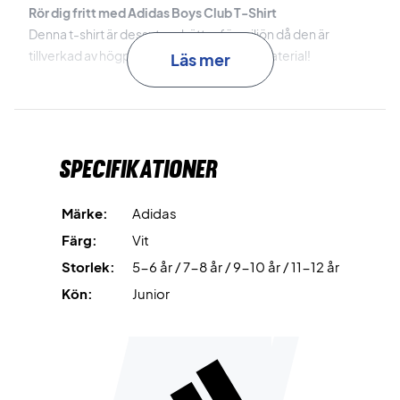
Rör dig fritt med Adidas Boys Club T-Shirt
Denna t-shirt är dessutom bättre för miljön då den är
tillverkad av högpresterande återvunna material!
Läs mer
Färg: Vit
Adidas nr: H34762
Material: 100% återvunnen polyester
Specifikationer
Märke:
Adidas
Färg:
Vit
Storlek:
5-6 år / 7-8 år / 9-10 år / 11-12 år
Kön:
Junior