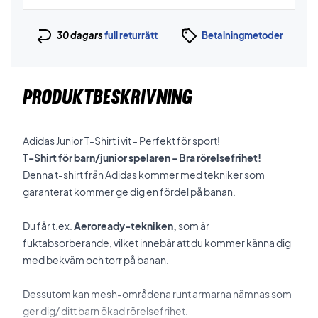
30 dagars
full returrätt
Betalningmetoder
PRODUKTBESKRIVNING
Adidas Junior T-Shirt i vit - Perfekt för sport!
T-Shirt för barn/junior spelaren - Bra rörelsefrihet!
Denna t-shirt från Adidas kommer med tekniker som
garanterat kommer ge dig en fördel på banan.
Du får t.ex.
Aeroready-tekniken,
som är
fuktabsorberande, vilket innebär att du kommer känna dig
med bekväm och torr på banan.
Dessutom kan mesh-områdena runt armarna nämnas som
ger dig/ ditt barn ökad rörelsefrihet.