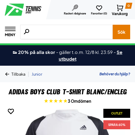
0
Varukorg
Racket rådgivare
Favoriter (
0
)
Sök efter produkter, märken osv.
Sök
MENY
👟 20% på alla skor
-
gäller t.o.m. 12/8 kl. 23:59
-
Se
utbudet
|
Behöver du hjälp?
Tillbaka
Junior
Adidas Boys Club T-Shirt Blanc/Encleg
3 Omdömen
OUTLET
OUTLET
OUTLET
OUTLET
SPARA 60%
SPARA 60%
SPARA 60%
SPARA 60%