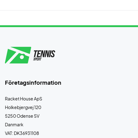
Företagsinformation
Racket House ApS
Holkebjergvej 120
5250 Odense SV
Danmark
VAT: DK36931108