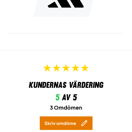
Kundernas värdering
5
av 5
3 Omdömen
Skriv omdöme