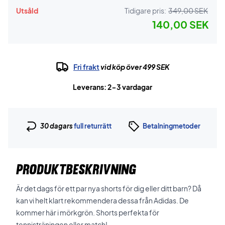
Utsåld
Tidigare pris:
349,00 SEK
140,00 SEK
Fri frakt
vid köp över 499 SEK
Leverans: 2-3 vardagar
30 dagars
full returrätt
Betalningmetoder
PRODUKTBESKRIVNING
Är det dags för ett par nya shorts för dig eller ditt barn? Då
kan vi helt klart rekommendera dessa från Adidas. De
kommer här i mörkgrön. Shorts perfekta för
tennisträningen eller match!