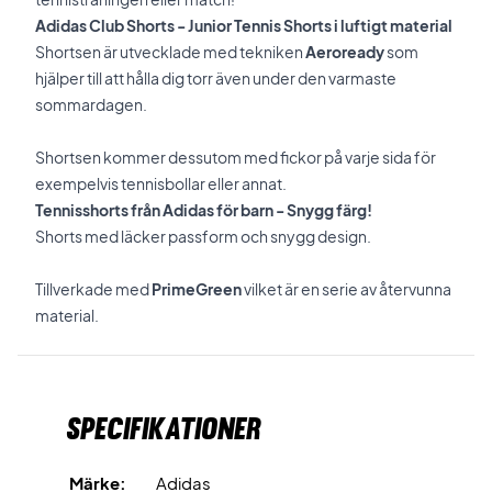
Adidas Club Shorts - Junior Tennis Shorts i luftigt material
Shortsen är utvecklade med tekniken
Aeroready
som
hjälper till att hålla dig torr även under den varmaste
sommardagen.
Shortsen kommer dessutom med fickor på varje sida för
exempelvis tennisbollar eller annat.
Tennisshorts från Adidas för barn - Snygg färg!
Shorts med läcker passform och snygg design.
Tillverkade med
PrimeGreen
vilket är en serie av återvunna
material.
Specifikationer
Märke:
Adidas