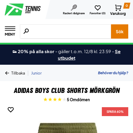
0
Varukorg
Racket rådgivare
Favoriter (
0
)
Sök efter produkter, märken osv.
Sök
MENY
👟 20% på alla skor
-
gäller t.o.m. 12/8 kl. 23:59
-
Se
utbudet
|
Behöver du hjälp?
Tillbaka
Junior
Adidas Boys Club Shorts Mörkgrön
5 Omdömen
SPARA 60%
SPARA 60%