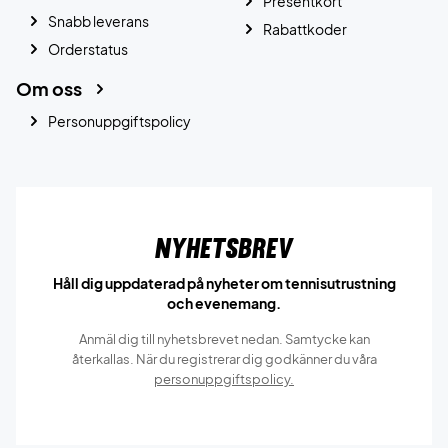
Presentkort
Snabb leverans
Rabattkoder
Orderstatus
Om oss
Personuppgiftspolicy
Nyhetsbrev
Håll dig uppdaterad på nyheter om tennisutrustning
och evenemang.
Anmäl dig till nyhetsbrevet nedan. Samtycke kan
återkallas. När du registrerar dig godkänner du våra
personuppgiftspolicy.