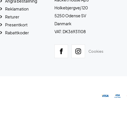
Ångra beställning
Holkebjergvej 120
Reklamation
5250 Odense SV
Returer
Danmark
Presentkort
VAT: DK36931108
Rabattkoder
Cookies