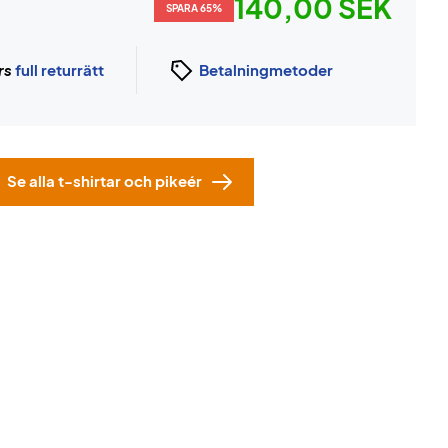
140,00 SEK
SPARA 65%
rs
full returrätt
Betalningmetoder
Se alla t-shirtar och pikeér