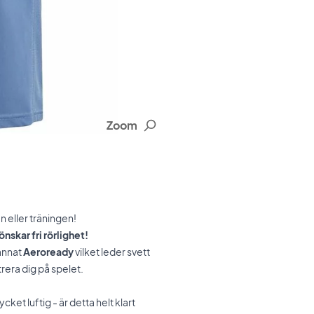
Zoom
n eller träningen!
nskar fri rörlighet!
 annat
Aeroready
vilket leder svett
rera dig på spelet.
cket luftig - är detta helt klart