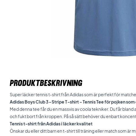
PRODUKTBESKRIVNING
Super läcker tennis t-shirt från Adidas som är perfekt för matche
Adidas Boys Club 3-Stripe T-shirt - Tennis Tee för pojken som ö
Med denna tee får du en massvis av coola tekniker. Du får bland
och fukt bort från kroppen. På så sätt behöver du enbart koncent
Tennis t-shirt från Adidas i läcker kvalitet
Önskar du eller ditt barn en t-shirt till träning eller match som är my