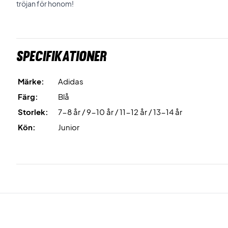
tröjan för honom!
Specifikationer
Märke:
Adidas
Färg:
Blå
Storlek:
7-8 år / 9-10 år / 11-12 år / 13-14 år
Kön:
Junior