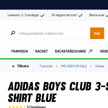
Leverans: 2-3 vardagar
30 dagars returrätt
Bästa urval
Sök efter produkter, märken osv.
Sök
FRAMSIDA
RACKET
RACKETRÅDGIVARE
VÄS
Tillbaka
Framsida
MID SEASON SALE
Kläder
Adidas Boys Club 3-
shirt Blue
5 Omdömen