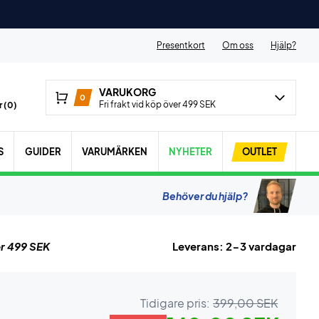
Presentkort
Om oss
Hjälp?
VARUKORG
0
Fri frakt vid köp över 499 SEK
 (
0
)
S
GUIDER
VARUMÄRKEN
NYHETER
OUTLET
Behöver du hjälp?
r 499 SEK
Leverans: 2-3 vardagar
Tidigare pris:
399,00 SEK