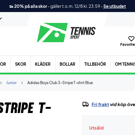
👟 20% på alla skor
-
gäller t.o.m. 12/8 kl. 23:59
-
Se utbudet
Favoriter
KOR
SKOR
KLÄDER
BOLLAR
TILLBEHÖR
OM TENNI
Junior
Adidas Boys Club 3-Stripe T-shirt Blue
Stripe T-
Fri frakt
vid köp öve
Utsåld