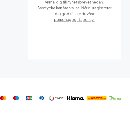
Anmäl dig till nyhetsbrevet nedan.
Samtycke kan återkallas. När du registrerar
dig godkänner du våra
personuppgiftspolicy.