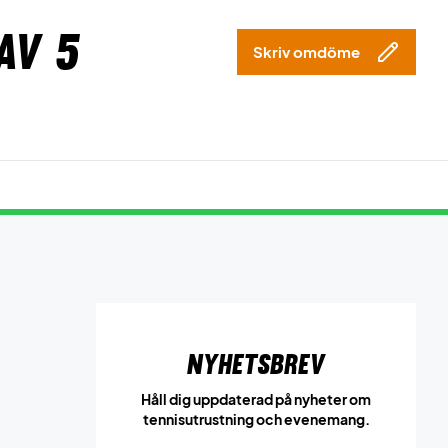
av 5
Skriv omdöme
Nyhetsbrev
Håll dig uppdaterad på nyheter om
tennisutrustning och evenemang.