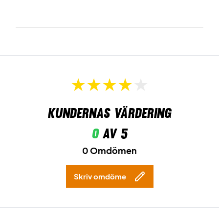
Färg: Grön.
Kundernas värdering
0
av 5
0 Omdömen
Skriv omdöme