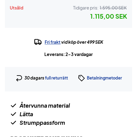
Utsåld
Tidigare pris:
1.595,00 SEK
1.115,00 SEK
Fri frakt
vid köp över 499 SEK
Leverans: 2-3 vardagar
30 dagars
full returrätt
Betalningmetoder
Återvunna material
Lätta
Strumppassform