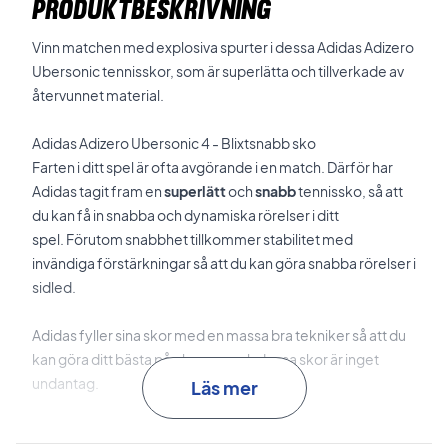
PRODUKTBESKRIVNING
Vinn matchen med explosiva spurter i dessa Adidas Adizero
Ubersonic tennisskor, som är superlätta och tillverkade av
återvunnet material.
Adidas Adizero Ubersonic 4 - Blixtsnabb sko
Farten i ditt spel är ofta avgörande i en match. Därför har
Adidas tagit fram en
superlätt
och
snabb
tennissko, så att
du kan få in snabba och dynamiska rörelser i ditt
spel.
Förutom snabbhet tillkommer stabilitet med
invändiga förstärkningar så att du kan göra snabba rörelser i
sidled.
Adidas fyller sina skor med en massa bra tekniker så att du
kan göra ditt bästa på planen – och dessa skor är inget
undantag.
Läs mer
Adizero Ubersonic kommer med
HEAT.DRY-
teknik, som