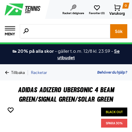
0
Varukorg
Racket rådgivare
Favoriter (
0
)
Sök efter produkter, märken osv.
Sök
MENY
👟 20% på alla skor
-
gäller t.o.m. 12/8 kl. 23:59
-
Se
utbudet
|
Behöver du hjälp?
Tillbaka
Racketar
Adidas Adizero Ubersonic 4 Beam
Green/Signal Green/Solar Green
BLACK OUT
BLACK OUT
BLACK OUT
SPARA 30%
SPARA 30%
SPARA 30%