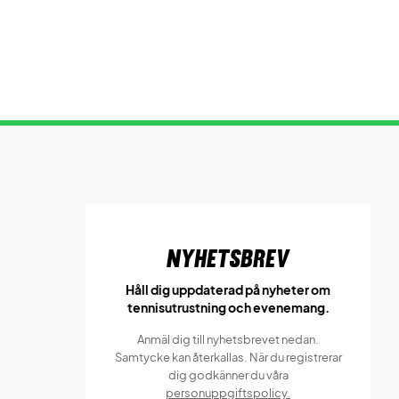
Nyhetsbrev
Håll dig uppdaterad på nyheter om
tennisutrustning och evenemang.
Anmäl dig till nyhetsbrevet nedan.
Samtycke kan återkallas. När du registrerar
dig godkänner du våra
personuppgiftspolicy.