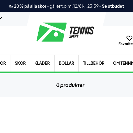
👟 20% på alla skor
-
gäller t.o.m. 12/8 kl. 23:59
-
Se utbudet
Favoriter
KOR
SKOR
KLÄDER
BOLLAR
TILLBEHÖR
OM TENNI
0 produkter