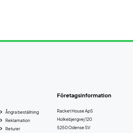
Företagsinformation
Racket House ApS
Ångra beställning
Holkebjergvej 120
Reklamation
5250 Odense SV
Returer