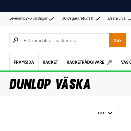
Leverans: 2-3 vardagar
30 dagars returrätt
Bästa urval
Sök efter produkter, märken osv.
Sök
FRAMSIDA
RACKET
RACKETRÅDGIVARE
VÄS
Dunlop Väska
Pris