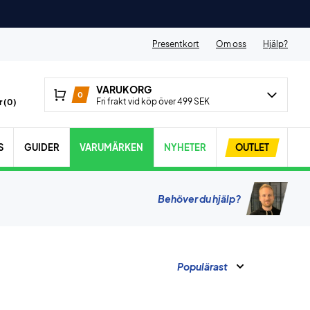
Presentkort
Om oss
Hjälp?
VARUKORG
0
Fri frakt vid köp över 499 SEK
 (
0
)
S
GUIDER
VARUMÄRKEN
NYHETER
OUTLET
Behöver du hjälp?
Populärast