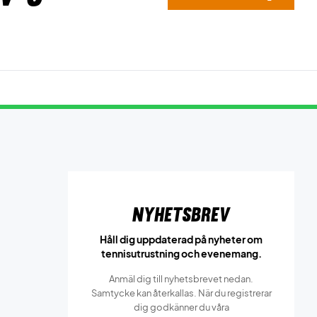
Nyhetsbrev
Håll dig uppdaterad på nyheter om
tennisutrustning och evenemang.
Anmäl dig till nyhetsbrevet nedan.
Samtycke kan återkallas. När du registrerar
dig godkänner du våra