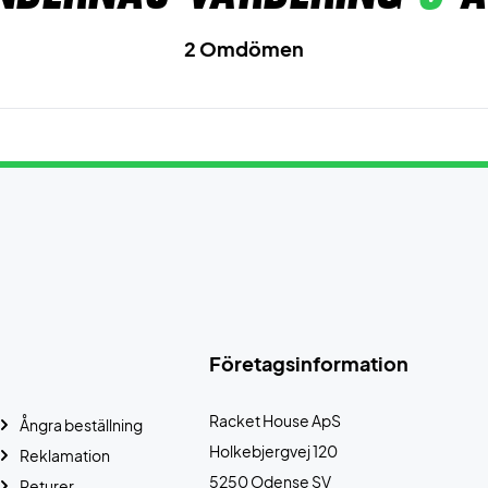
2 Omdömen
Företagsinformation
Racket House ApS
Ångra beställning
Holkebjergvej 120
Reklamation
5250 Odense SV
Returer