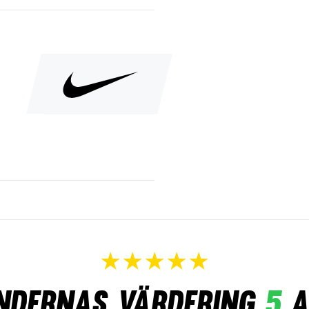
ndernas värdering
5
a