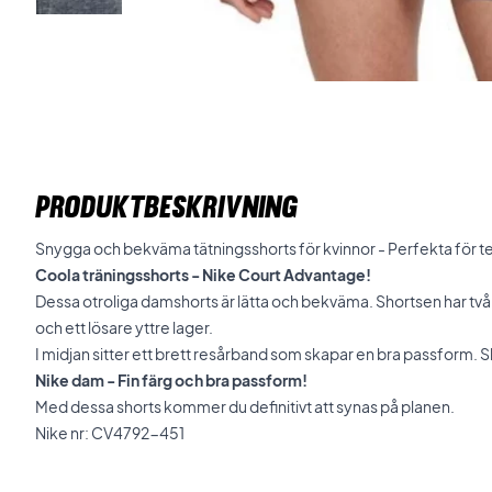
PRODUKTBESKRIVNING
Snygga och bekväma tätningsshorts för kvinnor - Perfekta för te
Coola träningsshorts - Nike Court Advantage!
Dessa otroliga damshorts är lätta och bekväma. Shortsen har två 
och ett lösare yttre lager.
I midjan sitter ett brett resårband som skapar en bra passform. S
Nike dam - Fin färg och bra passform!
Med dessa shorts kommer du definitivt att synas på planen.
Nike nr: CV4792-451