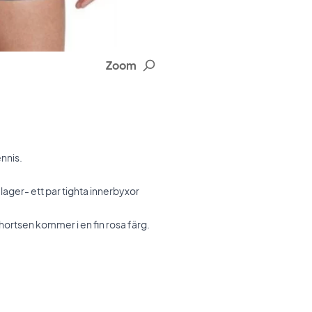
Zoom
nnis.
lager- ett par tighta innerbyxor
hortsen kommer i en fin rosa färg.