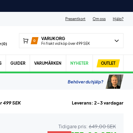
Presentkort
Om oss
Hjälp?
VARUKORG
0
Fri frakt vid köp över 499 SEK
 (
0
)
S
GUIDER
VARUMÄRKEN
NYHETER
OUTLET
Behöver du hjälp?
r 499 SEK
Leverans: 2-3 vardagar
Tidigare pris:
649,00 SEK