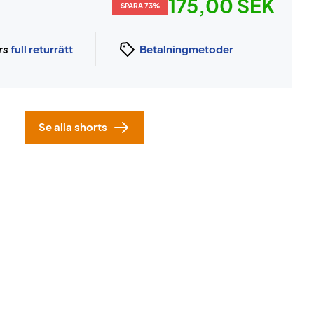
175,00 SEK
SPARA 73%
rs
full returrätt
Betalningmetoder
Se alla shorts