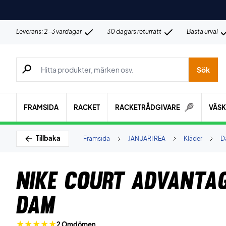
Leverans: 2-3 vardagar
30 dagars returrätt
Bästa urval
Sök efter produkter, märken osv.
Sök
FRAMSIDA
RACKET
RACKETRÅDGIVARE
VÄS
Tillbaka
Framsida
JANUARI REA
Kläder
D
Nike Court Advanta
Dam
2 Omdömen