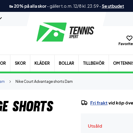
👟 20% på alla skor
-
gäller t.o.m. 12/8 kl. 23:59
-
Se utbudet
Favoriter
KOR
SKOR
KLÄDER
BOLLAR
TILLBEHÖR
OM TENNI
am
Nike Court Advantage shorts Dam
ge shorts
Fri frakt
vid köp öve
Utsåld