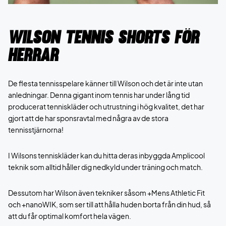
Wilson Tennis Shorts för
Herrar
De flesta tennisspelare känner till Wilson och det är inte utan
anledningar. Denna gigant inom tennis har under lång tid
producerat tenniskläder och utrustning i hög kvalitet, det har
gjort att de har sponsravtal med några av de stora
tennisstjärnorna!
I Wilsons tenniskläder kan du hitta deras inbyggda Amplicool
teknik som alltid håller dig nedkyld under träning och match.
Dessutom har Wilson även tekniker såsom +Mens Athletic Fit
och +nanoWIK, som ser till att hålla huden borta från din hud, så
att du får optimal komfort hela vägen.