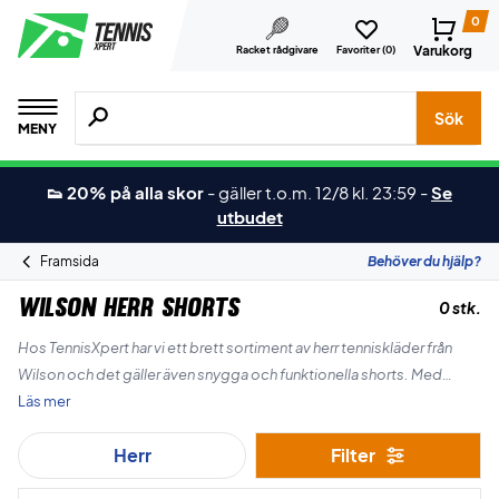
0
Varukorg
Racket rådgivare
Favoriter (
0
)
Sök efter produkter, märken osv.
Sök
MENY
👟 20% på alla skor
-
gäller t.o.m. 12/8 kl. 23:59
-
Se
utbudet
Framsida
Behöver du hjälp?
Wilson Herr Shorts
0 stk.
Hos TennisXpert har vi ett brett sortiment av herr tenniskläder från
Wilson och det gäller även snygga och funktionella shorts. Med
Wilson får du ett klassiskt tennismärke som vet vad de sysslar med.
Läs mer
Herr
Filter