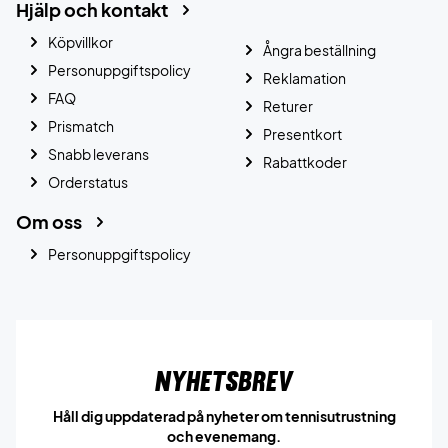
Hjälp och kontakt
Köpvillkor
Ångra beställning
Personuppgiftspolicy
Reklamation
FAQ
Returer
Prismatch
Presentkort
Snabb leverans
Rabattkoder
Orderstatus
Om oss
Personuppgiftspolicy
Nyhetsbrev
Håll dig uppdaterad på nyheter om tennisutrustning
och evenemang.